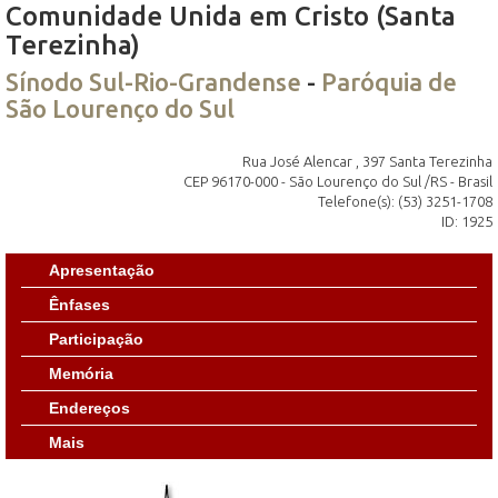
Comunidade Unida em Cristo (Santa
Terezinha)
Sínodo Sul-Rio-Grandense
-
Paróquia de
São Lourenço do Sul
Rua José Alencar , 397 Santa Terezinha
CEP 96170-000 - São Lourenço do Sul /RS - Brasil
Telefone(s): (53) 3251-1708
ID: 1925
Apresentação
Ênfases
Participação
Memória
Endereços
Mais