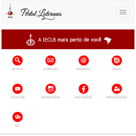
Toggle
naviga
BUSCA
CONTATO
WEBMAIL
ISSUU
YOUTUBE
INSTAGRAM
FACEBOOK
PRIVACIDADE
SIG