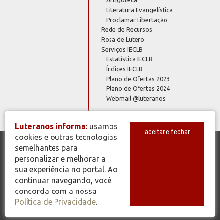
Literatura Evangelística
Proclamar Libertação
Rede de Recursos
Rosa de Lutero
Serviços IECLB
Estatística IECLB
Índices IECLB
Plano de Ofertas 2023
Plano de Ofertas 2024
Webmail @luteranos
Luteranos informa:
usamos
aceitar e fechar
cookies e outras tecnologias
semelhantes para
© Copyright 2026 - Todos os Direitos Reservados - IECLB - Igreja
personalizar e melhorar a
Evangélica de Confissão Luterana no Brasil - Portal Luteranos -
sua experiência no portal. Ao
www.luteranos.com.br
continuar navegando, você
concorda com a nossa
Política de Privacidade
.