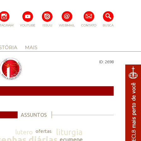
STAGRAM
YOUTUBE
ISSUU
WEBMAIL
CONTATO
BUSCA
STÓRIA
MAIS
ID: 2698
ASSUNTOS
liturgia
lutero
ofertas
senhas diárias
ecumene