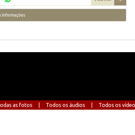
s Informações
odas as fotos
|
Todos os áudios
|
Todos os víde