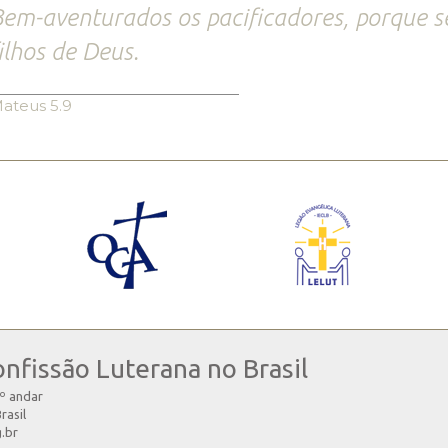
em-aventurados os pacificadores, porque 
ilhos de Deus.
ateus 5.9
onfissão Luterana no Brasil
4º andar
rasil
g.br