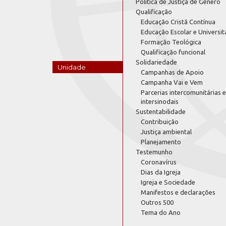
Política de Justiça de Gênero
Qualificação
Educação Cristã Contínua
Educação Escolar e Universit
Formação Teológica
Qualificação funcional
Solidariedade
Unidade
Campanhas de Apoio
Campanha Vai e Vem
Parcerias intercomunitárias e
intersinodais
Sustentabilidade
Contribuição
Justiça ambiental
Planejamento
Testemunho
Coronavírus
Dias da Igreja
Igreja e Sociedade
Manifestos e declarações
Outros 500
Tema do Ano