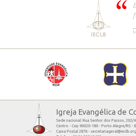
B
f
M
Igreja Evangélica de C
Sede nacional: Rua Senhor dos Passos, 202/
Centro - Cep 90020-180 - Porto Alegre/RS - B
Caixa Postal 2876 - secretariageral@ieclb.or