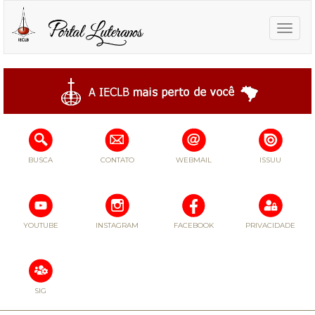
Toggle
naviga
BUSCA
CONTATO
WEBMAIL
ISSUU
YOUTUBE
INSTAGRAM
FACEBOOK
PRIVACIDADE
SIG