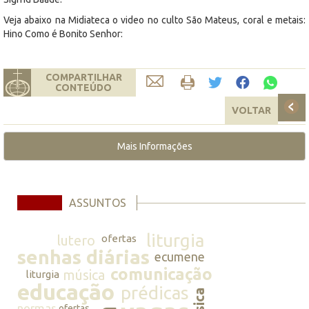
Veja abaixo na Midiateca o video no culto São Mateus, coral e metais:
Hino Como é Bonito Senhor:
COMPARTILHAR
CONTEÚDO
VOLTAR
Mais Informações
ASSUNTOS
liturgia
lutero
ofertas
senhas diárias
ecumene
comunicação
música
liturgia
educação
prédicas
normas
ofertas