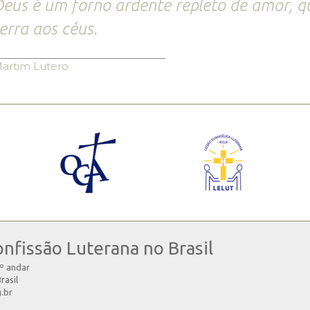
eus é um forno ardente repleto de amor, q
erra aos céus.
artim Lutero
onfissão Luterana no Brasil
4º andar
rasil
g.br