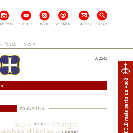
STAGRAM
YOUTUBE
ISSUU
WEBMAIL
CONTATO
BUSCA
STÓRIA
MAIS
ID: 2543
is
ASSUNTOS
liturgia
lutero
ofertas
senhas diárias
ecumene