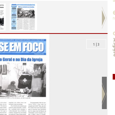
préd
1
|
3