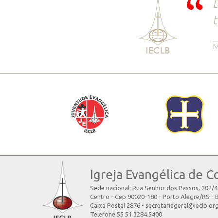
D
t
M
Igreja Evangélica de C
Sede nacional: Rua Senhor dos Passos, 202/
Centro - Cep 90020-180 - Porto Alegre/RS - B
Caixa Postal 2876 - secretariageral@ieclb.or
Telefone 55 51 3284.5400