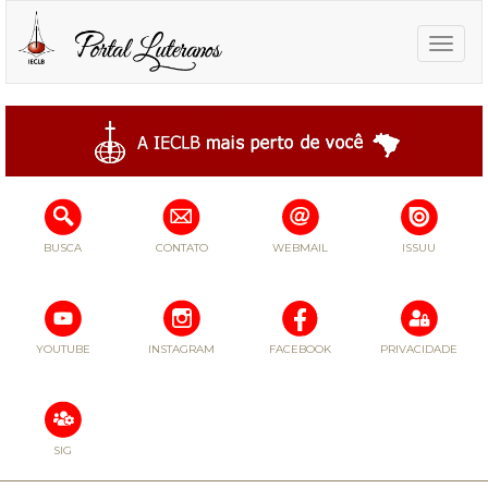
Toggle
naviga
BUSCA
CONTATO
WEBMAIL
ISSUU
YOUTUBE
INSTAGRAM
FACEBOOK
PRIVACIDADE
SIG