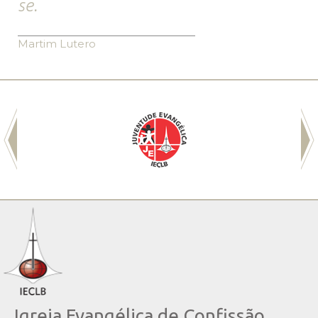
se.
Martim Lutero
Igreja Evangélica de Confissão