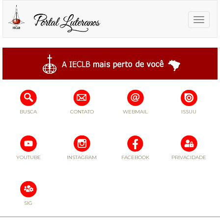
Toggle
naviga
BUSCA
CONTATO
WEBMAIL
ISSUU
YOUTUBE
INSTAGRAM
FACEBOOK
PRIVACIDADE
SIG