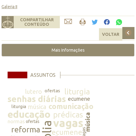
Galeria II
COMPARTILHAR
CONTEÚDO
VOLTAR
Mais Informações
ASSUNTOS
liturgia
lutero
ofertas
senhas diárias
ecumene
comunicação
música
liturgia
educação
prédicas
música
vagas
normas
ofertas
bíblia
reforma
vagas
ecumene