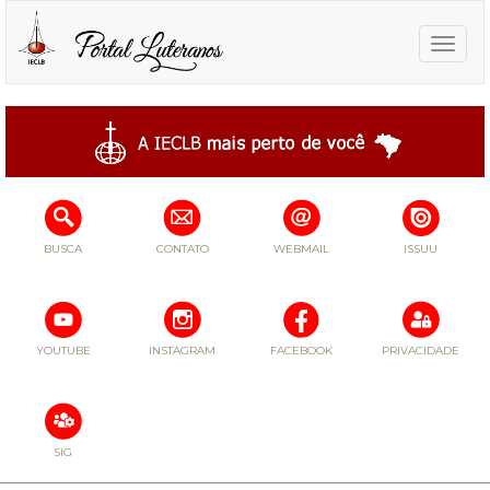
Toggle
naviga
BUSCA
CONTATO
WEBMAIL
ISSUU
YOUTUBE
INSTAGRAM
FACEBOOK
PRIVACIDADE
SIG