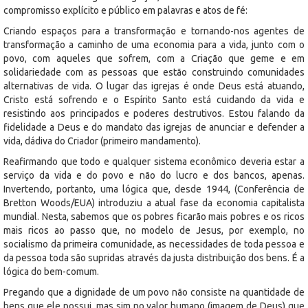
compromisso explícito e público em palavras e atos de fé:
Criando espaços para a transformação e tornando-nos agentes de
transformação a caminho de uma economia para a vida, junto com o
povo, com aqueles que sofrem, com a Criação que geme e em
solidariedade com as pessoas que estão construindo comunidades
alternativas de vida. O lugar das igrejas é onde Deus está atuando,
Cristo está sofrendo e o Espírito Santo está cuidando da vida e
resistindo aos principados e poderes destrutivos. Estou falando da
fidelidade a Deus e do mandato das igrejas de anunciar e defender a
vida, dádiva do Criador (primeiro mandamento).
Reafirmando que todo e qualquer sistema econômico deveria estar a
serviço da vida e do povo e não do lucro e dos bancos, apenas.
Invertendo, portanto, uma lógica que, desde 1944, (Conferência de
Bretton Woods/EUA) introduziu a atual fase da economia capitalista
mundial. Nesta, sabemos que os pobres ficarão mais pobres e os ricos
mais ricos ao passo que, no modelo de Jesus, por exemplo, no
socialismo da primeira comunidade, as necessidades de toda pessoa e
da pessoa toda são supridas através da justa distribuição dos bens. É a
lógica do bem-comum.
Pregando que a dignidade de um povo não consiste na quantidade de
bens que ele possui, mas sim no valor humano (imagem de Deus) que