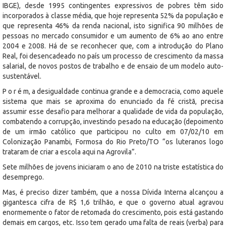
IBGE), desde 1995 contingentes expressivos de pobres têm sido
incorporados à classe média, que hoje representa 52% da população e
que representa 46% da renda nacional, isto significa 90 milhões de
pessoas no mercado consumidor e um aumento de 6% ao ano entre
2004 e 2008. Há de se reconhecer que, com a introdução do Plano
Real, foi desencadeado no país um processo de crescimento da massa
salarial, de novos postos de trabalho e de ensaio de um modelo auto-
sustentável.
P o r é m, a desigualdade continua grande e a democracia, como aquele
sistema que mais se aproxima do enunciado da fé cristã, precisa
assumir esse desafio para melhorar a qualidade de vida da população,
combatendo a corrupção, investindo pesado na educação (depoimento
de um irmão católico que participou no culto em 07/02/10 em
Colonização Panambi, Formosa do Rio Preto/TO “os luteranos logo
trataram de criar a escola aqui na Agrovila”.
Sete milhões de jovens iniciaram o ano de 2010 na triste estatística do
desemprego.
Mas, é preciso dizer também, que a nossa Dívida Interna alcançou a
gigantesca cifra de R$ 1,6 trilhão, e que o governo atual agravou
enormemente o fator de retomada do crescimento, pois está gastando
demais em cargos, etc. Isso tem gerado uma falta de reais (verba) para