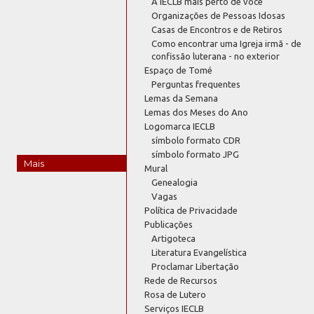
A IECLB mais perto de você
Organizações de Pessoas Idosas
Casas de Encontros e de Retiros
Como encontrar uma Igreja irmã - de
confissão luterana - no exterior
Espaço de Tomé
Perguntas frequentes
Lemas da Semana
Lemas dos Meses do Ano
Logomarca IECLB
símbolo formato CDR
símbolo formato JPG
Mais
Mural
Genealogia
Vagas
Política de Privacidade
Publicações
Artigoteca
Literatura Evangelística
Proclamar Libertação
Rede de Recursos
Rosa de Lutero
Serviços IECLB