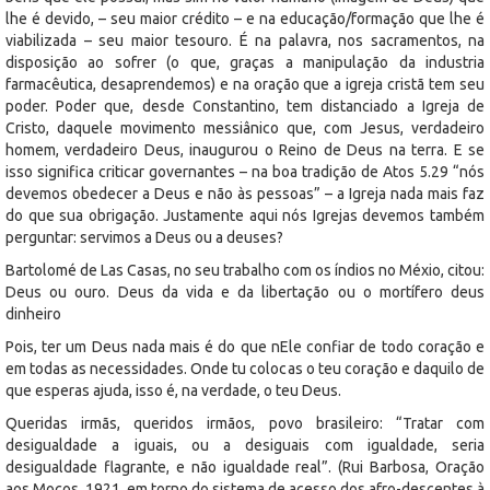
lhe é devido, – seu maior crédito – e na educação/formação que lhe é
viabilizada – seu maior tesouro. É na palavra, nos sacramentos, na
disposição ao sofrer (o que, graças a manipulação da industria
farmacêutica, desaprendemos) e na oração que a igreja cristã tem seu
poder. Poder que, desde Constantino, tem distanciado a Igreja de
Cristo, daquele movimento messiânico que, com Jesus, verdadeiro
homem, verdadeiro Deus, inaugurou o Reino de Deus na terra. E se
isso significa criticar governantes – na boa tradição de Atos 5.29 “nós
devemos obedecer a Deus e não às pessoas” – a Igreja nada mais faz
do que sua obrigação. Justamente aqui nós Igrejas devemos também
perguntar: servimos a Deus ou a deuses?
Bartolomé de Las Casas, no seu trabalho com os índios no Méxio, citou:
Deus ou ouro. Deus da vida e da libertação ou o mortífero deus
dinheiro
Pois, ter um Deus nada mais é do que nEle confiar de todo coração e
em todas as necessidades. Onde tu colocas o teu coração e daquilo de
que esperas ajuda, isso é, na verdade, o teu Deus.
Queridas irmãs, queridos irmãos, povo brasileiro: “Tratar com
desigualdade a iguais, ou a desiguais com igualdade, seria
desigualdade flagrante, e não igualdade real”. (Rui Barbosa, Oração
aos Moços, 1921, em torno do sistema de acesso dos afro-descentes à