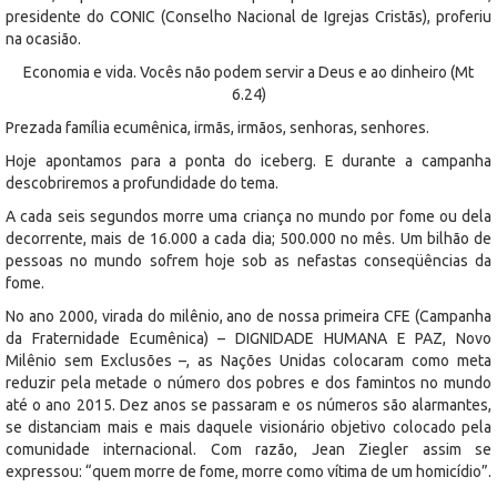
presidente do CONIC (Conselho Nacional de Igrejas Cristãs), proferiu
na ocasião.
Economia e vida. Vocês não podem servir a Deus e ao dinheiro (Mt
6.24)
Prezada família ecumênica, irmãs, irmãos, senhoras, senhores.
Hoje apontamos para a ponta do iceberg. E durante a campanha
descobriremos a profundidade do tema.
A cada seis segundos morre uma criança no mundo por fome ou dela
decorrente, mais de 16.000 a cada dia; 500.000 no mês. Um bilhão de
pessoas no mundo sofrem hoje sob as nefastas conseqüências da
fome.
No ano 2000, virada do milênio, ano de nossa primeira CFE (Campanha
da Fraternidade Ecumênica) – DIGNIDADE HUMANA E PAZ, Novo
Milênio sem Exclusões –, as Nações Unidas colocaram como meta
reduzir pela metade o número dos pobres e dos famintos no mundo
até o ano 2015. Dez anos se passaram e os números são alarmantes,
se distanciam mais e mais daquele visionário objetivo colocado pela
comunidade internacional. Com razão, Jean Ziegler assim se
expressou: “quem morre de fome, morre como vítima de um homicídio”.