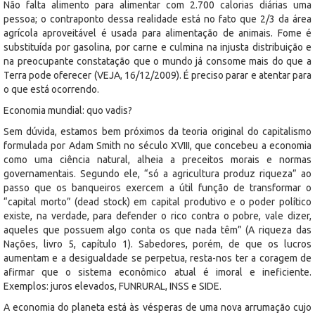
Não falta alimento para alimentar com 2.700 calorias diárias uma
pessoa; o contraponto dessa realidade está no fato que 2/3 da área
agrícola aproveitável é usada para alimentação de animais. Fome é
substituída por gasolina, por carne e culmina na injusta distribuição e
na preocupante constatação que o mundo já consome mais do que a
Terra pode oferecer (VEJA, 16/12/2009). É preciso parar e atentar para
o que está ocorrendo.
Economia mundial: quo vadis?
Sem dúvida, estamos bem próximos da teoria original do capitalismo
formulada por Adam Smith no século XVIII, que concebeu a economia
como uma ciência natural, alheia a preceitos morais e normas
governamentais. Segundo ele, “só a agricultura produz riqueza” ao
passo que os banqueiros exercem a útil função de transformar o
“capital morto” (dead stock) em capital produtivo e o poder político
existe, na verdade, para defender o rico contra o pobre, vale dizer,
aqueles que possuem algo conta os que nada têm” (A riqueza das
Nações, livro 5, capítulo 1). Sabedores, porém, de que os lucros
aumentam e a desigualdade se perpetua, resta-nos ter a coragem de
afirmar que o sistema econômico atual é imoral e ineficiente.
Exemplos: juros elevados, FUNRURAL, INSS e SIDE.
A economia do planeta está às vésperas de uma nova arrumação cujo