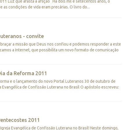
11 Luz que afasta a aflição Há dois mil e setecentos anos, o
 as condições de vida eram precárias. O livro do...
uteranos - convite
braçar a missão que Deus nos confiou e podemos responder a este
camos a Internet, que possibilita um novo formato de comunicação
Dia da Reforma 2011
rma e o lançamento do novo Portal Luteranos 30 de outubro de
a Evangélica de Confissão Luterana no Brasil O apóstolo escreveu:
Pentecostes 2011
Igreja Evangélica de Confissão Luterana no Brasil! Neste domingo,