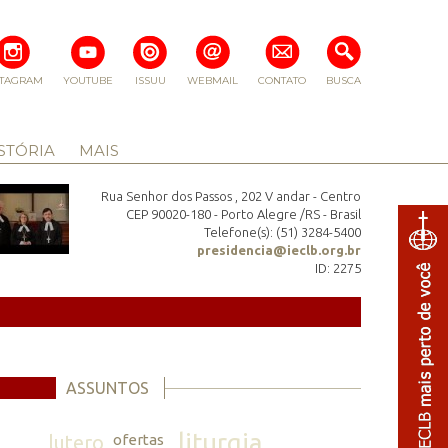
STAGRAM
YOUTUBE
ISSUU
WEBMAIL
CONTATO
BUSCA
STÓRIA
MAIS
Rua Senhor dos Passos , 202 V andar - Centro
CEP 90020-180 - Porto Alegre /RS - Brasil
Telefone(s): (51) 3284-5400
presidencia@ieclb.org.br
ID: 2275
ASSUNTOS
liturgia
lutero
ofertas