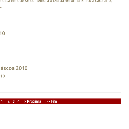
a data em que se comemora o Dia da Reforma. E isto a cada ano,
.
10
Páscoa 2010
010
1
2
3
4
> Próxima
>> Fim