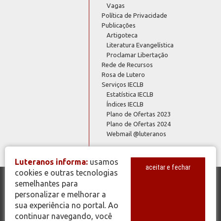
Vagas
Política de Privacidade
Publicações
Artigoteca
Literatura Evangelística
Proclamar Libertação
Rede de Recursos
Rosa de Lutero
Serviços IECLB
Estatística IECLB
Índices IECLB
Plano de Ofertas 2023
Plano de Ofertas 2024
Webmail @luteranos
Luteranos informa:
usamos
aceitar e fechar
cookies e outras tecnologias
semelhantes para
© Copyright 2026 - Todos os Direitos Reservados - IECLB - Igreja
personalizar e melhorar a
Evangélica de Confissão Luterana no Brasil - Portal Luteranos -
sua experiência no portal. Ao
www.luteranos.com.br
continuar navegando, você