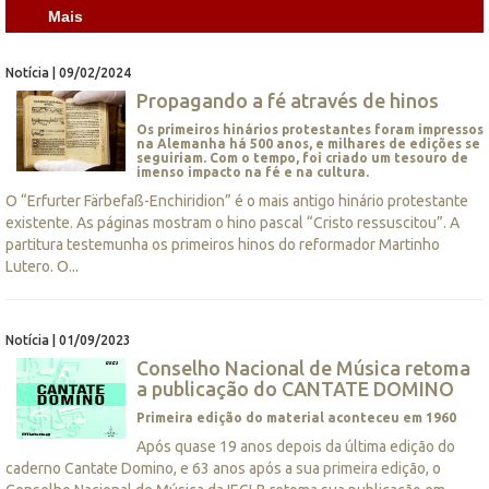
Mais
Notícia | 09/02/2024
Propagando a fé através de hinos
Os primeiros hinários protestantes foram impressos
na Alemanha há 500 anos, e milhares de edições se
seguiriam. Com o tempo, foi criado um tesouro de
imenso impacto na fé e na cultura.
O “Erfurter Färbefaß-Enchiridion” é o mais antigo hinário protestante
existente. As páginas mostram o hino pascal “Cristo ressuscitou”. A
partitura testemunha os primeiros hinos do reformador Martinho
Lutero. O...
Notícia | 01/09/2023
Conselho Nacional de Música retoma
a publicação do CANTATE DOMINO
Primeira edição do material aconteceu em 1960
Após quase 19 anos depois da última edição do
caderno Cantate Domino, e 63 anos após a sua primeira edição, o