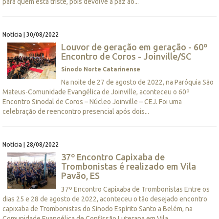
para quem está triste, pois devolve a paz ao...
Notícia | 30/08/2022
Louvor de geração em geração - 60º
Encontro de Coros - Joinville/SC
Sínodo Norte Catarinense
Na noite de 27 de agosto de 2022, na Paróquia São
Mateus-Comunidade Evangélica de Joinville, aconteceu o 60º
Encontro Sinodal de Coros – Núcleo Joinville – CEJ. Foi uma
celebração de reencontro presencial após dois...
Notícia | 28/08/2022
37º Encontro Capixaba de
Trombonistas é realizado em Vila
Pavão, ES
37º Encontro Capixaba de Trombonistas Entre os
dias 25 e 28 de agosto de 2022, aconteceu o tão desejado encontro
capixaba de Trombonistas do Sínodo Espírito Santo a Belém, na
Comunidade Evangélica de Confissão Luterana em Vila...