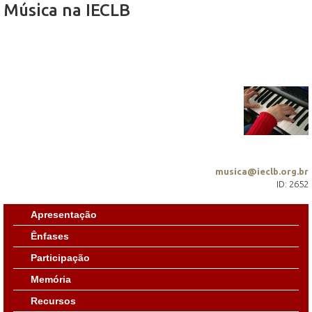
Música na IECLB
musica@ieclb.org.br
ID: 2652
Apresentação
Ênfases
Participação
Memória
Recursos