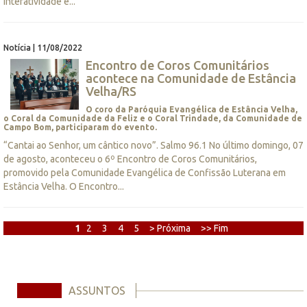
interatividade e...
Notícia | 11/08/2022
Encontro de Coros Comunitários
acontece na Comunidade de Estância
Velha/RS
O coro da Paróquia Evangélica de Estância Velha,
o Coral da Comunidade da Feliz e o Coral Trindade, da Comunidade de
Campo Bom, participaram do evento.
“Cantai ao Senhor, um cântico novo”. Salmo 96.1 No último domingo, 07
de agosto, aconteceu o 6º Encontro de Coros Comunitários,
promovido pela Comunidade Evangélica de Confissão Luterana em
Estância Velha. O Encontro...
1
2
3
4
5
> Próxima
>> Fim
ASSUNTOS