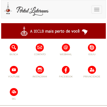
Toggle
naviga
BUSCA
CONTATO
WEBMAIL
ISSUU
YOUTUBE
INSTAGRAM
FACEBOOK
PRIVACIDADE
SIG