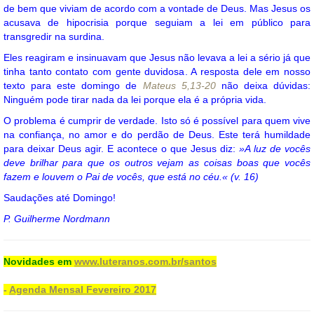
de bem que viviam de acordo com a vontade de Deus. Mas Jesus os
acusava de hipocrisia porque seguiam a lei em público para
transgredir na surdina.
Eles reagiram e insinuavam que Jesus não levava a lei a sério já que
tinha tanto contato com gente duvidosa. A resposta dele em nosso
texto para este domingo de
Mateus 5,13-20
não deixa dúvidas:
Ninguém pode tirar nada da lei porque ela é a própria vida.
O problema é cumprir de verdade. Isto só é possível para quem vive
na confiança, no amor e do perdão de Deus. Este terá humildade
para deixar Deus agir. E acontece o que Jesus diz:
»A luz de vocês
deve brilhar para que os outros vejam as coisas boas que vocês
fazem e louvem o Pai de vocês, que está no céu.« (v. 16)
Saudações até Domingo!
P. Guilherme Nordmann
Novidades em
www.luteranos.com.br/santos
-
Agenda Mensal Fevereiro 2017