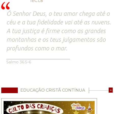
Ó Senhor Deus, o teu amor chega até o
céu e a tua fidelidade vai até as nuvens.
A tua justiça é firme como as grandes
montanhas e os teus julgamentos são
profundos como o mar.
Salmo 36.5-6
EDUCAÇÃO CRISTÃ CONTÍNUA
+