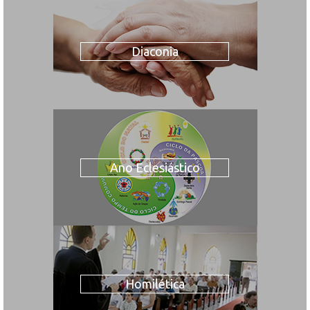
Diaconia
Ano Eclesiástico
Homilética