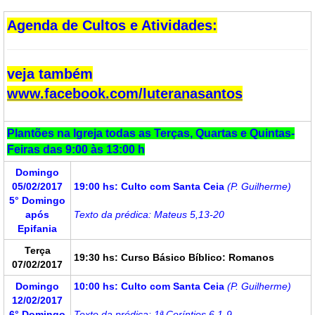
Agenda de Cultos e Atividades:
veja também
www.facebook.com/luteranasantos
Plantões na Igreja todas as Terças, Quartas e Quintas-
Feiras das 9:00 às 13:00 h
Domingo
05/02/2017
19:00 hs:
Culto com Santa Ceia
(P. Guilherme)
5° Domingo
após
Texto da prédica: Mateus 5,13-20
Epifania
Terça
19:30 hs: Curso Básico Bíblico: Romanos
07/02/2017
Domingo
10:00 hs: Culto com Santa Ceia
(P. Guilherme)
12/02/2017
6° Domingo
Texto da prédica: 1ª Coríntios 6,1-9