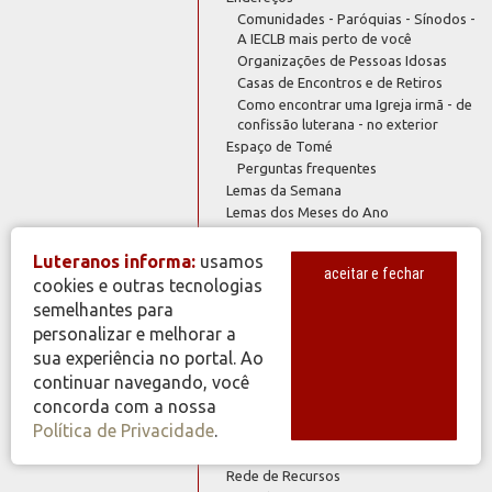
Comunidades - Paróquias - Sínodos -
A IECLB mais perto de você
Organizações de Pessoas Idosas
Casas de Encontros e de Retiros
Como encontrar uma Igreja irmã - de
confissão luterana - no exterior
Espaço de Tomé
Perguntas frequentes
Lemas da Semana
Lemas dos Meses do Ano
Logomarca IECLB
símbolo formato CDR
Luteranos informa:
usamos
aceitar e fechar
símbolo formato JPG
cookies e outras tecnologias
Mais
Mural
semelhantes para
Genealogia
personalizar e melhorar a
Vagas
sua experiência no portal. Ao
Política de Privacidade
continuar navegando, você
Publicações
concorda com a nossa
Artigoteca
Política de Privacidade
.
Literatura Evangelística
Proclamar Libertação
Rede de Recursos