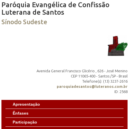
Paróquia Evangélica de Confissão
Luterana de Santos
Sínodo Sudeste
Avenida General Francisco Glicério , 626 - José Menino
CEP 11065-400 - Santos /SP - Brasil
Telefone(s): (13) 3237-2616
paroquiadesantos@luteranos.com.br
ID: 2568
Apresentação
Ênfases
Participação