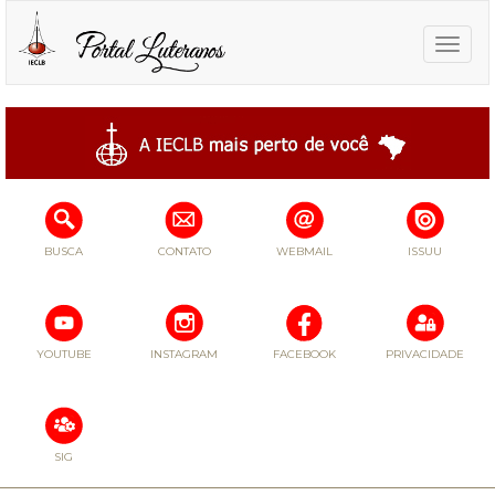
Toggle
naviga
BUSCA
CONTATO
WEBMAIL
ISSUU
YOUTUBE
INSTAGRAM
FACEBOOK
PRIVACIDADE
SIG