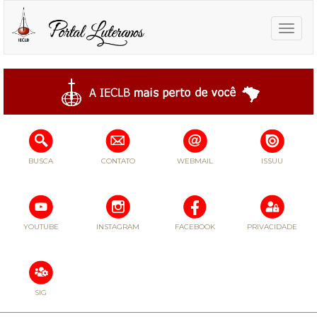
Toggle
naviga
BUSCA
CONTATO
WEBMAIL
ISSUU
YOUTUBE
INSTAGRAM
FACEBOOK
PRIVACIDADE
SIG