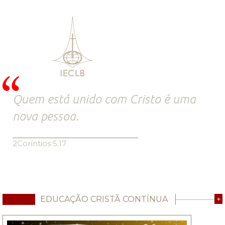
Quem está unido com Cristo é uma
nova pessoa.
2Coríntios 5.17
EDUCAÇÃO CRISTÃ CONTÍNUA
+