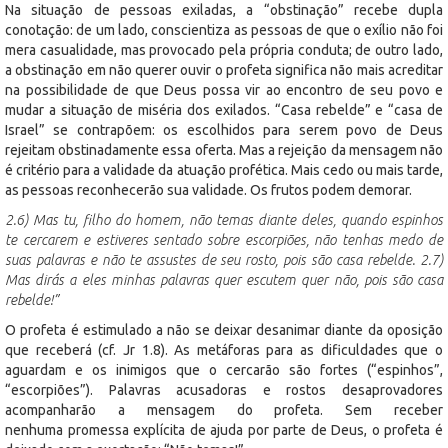
Na situação de pessoas exiladas, a “obstinação” recebe dupla
conotação: de um lado, conscientiza as pessoas de que o exílio não foi
mera casualidade, mas provocado pela própria conduta; de outro lado,
a obstinação em não querer ouvir o profeta significa não mais acreditar
na possibilidade de que Deus possa vir ao encontro de seu povo e
mudar a situação de miséria dos exilados. “Casa rebelde” e “casa de
Israel” se contrapõem: os escolhidos para serem povo de Deus
rejeitam obstinadamente essa oferta. Mas a rejeição da mensagem não
é critério para a validade da atuação profética. Mais cedo ou mais tarde,
as pessoas reconhecerão sua validade. Os frutos podem demorar.
2.6) Mas tu, filho do homem, não temas diante deles, quando espinhos
te cercarem e estiveres sentado sobre escorpiões, não tenhas medo de
suas palavras e não te assustes de seu rosto, pois são casa rebelde. 2.7)
Mas dirás a eles minhas palavras quer escutem quer não, pois são casa
rebelde!”
O profeta é estimulado a não se deixar desanimar diante da oposição
que receberá (cf. Jr 1.8). As metáforas para as dificuldades que o
aguardam e os inimigos que o cercarão são fortes (“espinhos”,
“escorpiões”). Palavras acusadoras e rostos desaprovadores
acompanharão a mensagem do profeta. Sem receber
nenhuma promessa explícita de ajuda por parte de Deus, o profeta é