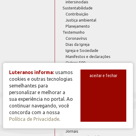
intersinodais
Sustentabilidade
Contribuição
Justiça ambiental
Planejamento
Testemunho
Coronavírus
Dias da Igreja
Igreja e Sociedade
Manifestos e declarações
Outros 500
Tema do Ano
Luteranos informa:
usamos
aceitar e fechar
cookies e outras tecnologias
semelhantes para
personalizar e melhorar a
Diversidade de gênero
sua experiência no portal. Ao
Homens
continuar navegando, você
Mulheres
concorda com a nossa
Diversidade de situações
Política de Privacidade
.
Acompanhamento e Consolação
Diversidade na comunicação
Jornais