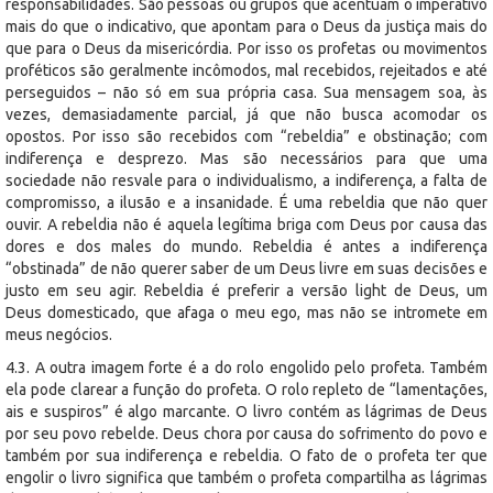
responsabilidades. São pessoas ou grupos que acentuam o imperativo
mais do que o indicativo, que apontam para o Deus da justiça mais do
que para o Deus da misericórdia. Por isso os profetas ou movimentos
proféticos são geralmente incômodos, mal recebidos, rejeitados e até
perseguidos – não só em sua própria casa. Sua mensagem soa, às
vezes, demasiadamente parcial, já que não busca acomodar os
opostos. Por isso são recebidos com “rebeldia” e obstinação; com
indiferença e desprezo. Mas são necessários para que uma
sociedade não resvale para o individualismo, a indiferença, a falta de
compromisso, a ilusão e a insanidade. É uma rebeldia que não quer
ouvir. A rebeldia não é aquela legítima briga com Deus por causa das
dores e dos males do mundo. Rebeldia é antes a indiferença
“obstinada” de não querer saber de um Deus livre em suas decisões e
justo em seu agir. Rebeldia é preferir a versão light de Deus, um
Deus domesticado, que afaga o meu ego, mas não se intromete em
meus negócios.
4.3. A outra imagem forte é a do rolo engolido pelo profeta. Também
ela pode clarear a função do profeta. O rolo repleto de “lamentações,
ais e suspiros” é algo marcante. O livro contém as lágrimas de Deus
por seu povo rebelde. Deus chora por causa do sofrimento do povo e
também por sua indiferença e rebeldia. O fato de o profeta ter que
engolir o livro significa que também o profeta compartilha as lágrimas