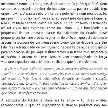
menciona o nome de Deus, mas simplesmente “alguém que fala”. Nem
sempre é possível perceber de imediato que a palavra ouvida tem
origem divina. A palavra não o interpela pelo nome nem pela posição,
mas por “filho do homem”, ou seja, representante da espécie humana.
Não é um título especial como em Daniel 7.13 ou no Novo Testamento
(cf. Mt 8.20), mas expressa, como no Salmo 8.5, a humildade e a
pequenez do ser humano diante da majestade do Criador. Esse
pequeno ser humano precisa erguer-se do chão em que está deitado e
assumir a postura de um mensageiro digno diante daquele que lhe
fala. Mas a fragilidade do ser humano necessita da ajuda do Espírito
para colocar-se de pé. Aqui vislumbramos o mistério que sustenta o
ministério: a ordem de Deus sempre vem acompanhada da força
vital que capacita o vocacionado a realizar o que lhe é ordenado.
2.3) Ele me disse: “Filho do homem, eu te envio aos filhos de Israel, os
rebeldes que se rebelaram contra mim, eles e seus pais romperam comigo
até o dia de hoje, 2.4) A estes filhos de duro semblante e coração
obstinado é que te envio. Tu lhes dirás: ‘Assim disse o Senhor!’, 2.5) quer
eles escutem ou não – pois são casa rebelde – a fim de que reconheçam
que houve um profeta entre eles.”
A estrutura do trecho é clara: eu te envio – tu dirás – eles
reconhecerão! O que dá legitimidade à atuação profética não são