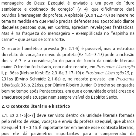
mensageiro de Deus: Ezequiel é enviado a um povo de “duro
semblante e obstinado de coração” (v. 4), que dificilmente dará
ouvidos à mensagem do profeta. A epístola (2Co 12.2-10) se insere no
tema na medida em que Paulo precisa defender seu apostolado diante
daquelas pessoas que, em Corinto, apreciam revelações fantásticas.
Mas é na fraqueza do mensageiro – exemplificada no “espinho na
carne” – que Jesus se torna forte.
O recorte homilético previsto (Ez 2.1-5) é possível, mas a estrutura
do relato de vocação e envio do profeta (Ez 1.4 – 3.15) pede a inclusão
dos v. 6-7 e a consideração do pano de fundo da unidade literária
maior. O trecho foi tratado, com outro recorte, em
Proclamar Libertação
II, p. 96ss (Nelson Kirst: Ez 2.3-8a; 3.17-19) e
Proclamar Libertação
25, p.
231ss (Ervino Schmidt: 2.1-8a) e, no recorte previsto, em
Proclamar
Libertação
36, p. 226ss, por Olmiro Ribeiro Junior. O trecho se enquadra
bem no tempo após Pentecostes, em que a comunidade cristã cresce e
amadurece pela atuação nem sempre visível do Espírito Santo.
2. O contexto literário e histórico
2.1. Ez 2.1-5[6-7] deve ser visto dentro da unidade literária formada
pelo relato de visão, vocação e envio do profeta Ezequiel, que abarca
Ezequiel 1.4 – 3.15. É importante ter em mente esse contexto literário,
pois ele dá parâmetros importantes para a compreensão da