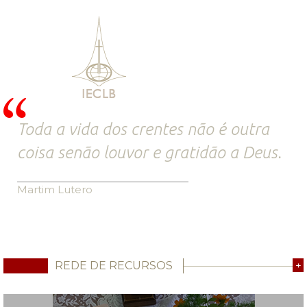
Toda a vida dos crentes não é outra
coisa senão louvor e gratidão a Deus.
Martim Lutero
REDE DE RECURSOS
+