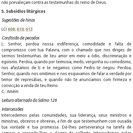
não prevaleçam contra as testemunhas do reino de Deus.
5. Subsídios litúrgicos
Sugestões de hinos
LCI
606
;
610
;
613
Confissão de pecados
L: Senhor, perdoa nossa indiferença, comodidade e falta de
compromisso com tua Palavra, com o chamado que nos diriges de
sermos testemunhas de teu amor em meio a ódio, discriminação e
egoísmo. Perdoa, quando por teimosia, medo, vergonha ou comodismo,
nos afastamos de ti e te negamos como Pedro te negou. Perdoa,
Senhor, quando nos omitimos e nos esquivamos de falar a verdade por
temor de represálias, e quando não te anunciamos com firmeza e
convicção a vinda de teu Reino.
C.: Amém
Leitura alternada do Salmo 126
Intercessões
Intercedemos pelas comunidades, sua liderança, seus ministros e
ministras, obreiros e obreiras, a fim de que testemunhem com ousadia
tua vontade e tua promessa. Dá-lhes perseverança na tarefa de
semear e concede-lhes a alegria da colheita. Intercedemos pelas