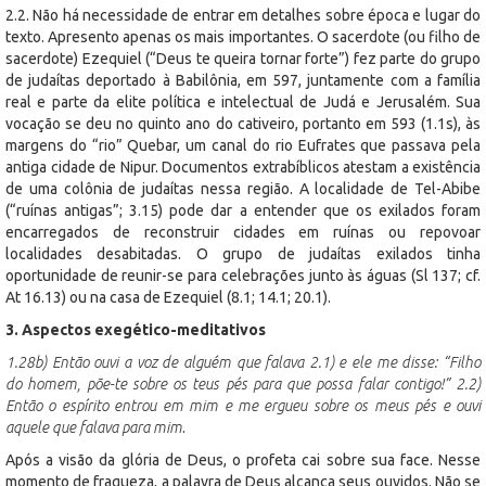
2.2. Não há necessidade de entrar em detalhes sobre época e lugar do
texto. Apresento apenas os mais importantes. O sacerdote (ou filho de
sacerdote) Ezequiel (“Deus te queira tornar forte”) fez parte do grupo
de judaítas deportado à Babilônia, em 597, juntamente com a família
real e parte da elite política e intelectual de Judá e Jerusalém. Sua
vocação se deu no quinto ano do cativeiro, portanto em 593 (1.1s), às
margens do “rio” Quebar, um canal do rio Eufrates que passava pela
antiga cidade de Nipur. Documentos extrabíblicos atestam a existência
de uma colônia de judaítas nessa região. A localidade de Tel-Abibe
(“ruínas antigas”; 3.15) pode dar a entender que os exilados foram
encarregados de reconstruir cidades em ruínas ou repovoar
localidades desabitadas. O grupo de judaítas exilados tinha
oportunidade de reunir-se para celebrações junto às águas (Sl 137; cf.
At 16.13) ou na casa de Ezequiel (8.1; 14.1; 20.1).
3. Aspectos exegético-meditativos
1.28b) Então ouvi a voz de alguém que falava 2.1) e ele me disse: “Filho
do homem, põe-te sobre os teus pés para que possa falar contigo!” 2.2)
Então o espírito entrou em mim e me ergueu sobre os meus pés e ouvi
aquele que falava para mim
.
Após a visão da glória de Deus, o profeta cai sobre sua face. Nesse
momento de fraqueza, a palavra de Deus alcança seus ouvidos. Não se