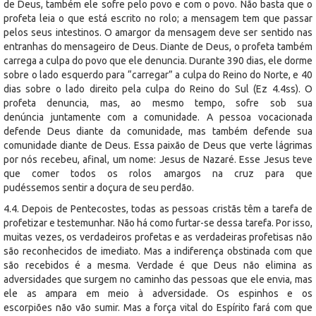
de Deus, também ele sofre pelo povo e com o povo. Não basta que o
profeta leia o que está escrito no rolo; a mensagem tem que passar
pelos seus intestinos. O amargor da mensagem deve ser sentido nas
entranhas do mensageiro de Deus. Diante de Deus, o profeta também
carrega a culpa do povo que ele denuncia. Durante 390 dias, ele dorme
sobre o lado esquerdo para “carregar” a culpa do Reino do Norte, e 40
dias sobre o lado direito pela culpa do Reino do Sul (Ez 4.4ss). O
profeta denuncia, mas, ao mesmo tempo, sofre sob sua
denúncia juntamente com a comunidade. A pessoa vocacionada
defende Deus diante da comunidade, mas também defende sua
comunidade diante de Deus. Essa paixão de Deus que verte lágrimas
por nós recebeu, afinal, um nome: Jesus de Nazaré. Esse Jesus teve
que comer todos os rolos amargos na cruz para que
pudéssemos sentir a doçura de seu perdão.
4.4. Depois de Pentecostes, todas as pessoas cristãs têm a tarefa de
profetizar e testemunhar. Não há como furtar-se dessa tarefa. Por isso,
muitas vezes, os verdadeiros profetas e as verdadeiras profetisas não
são reconhecidos de imediato. Mas a indiferença obstinada com que
são recebidos é a mesma. Verdade é que Deus não elimina as
adversidades que surgem no caminho das pessoas que ele envia, mas
ele as ampara em meio à adversidade. Os espinhos e os
escorpiões não vão sumir. Mas a força vital do Espírito fará com que