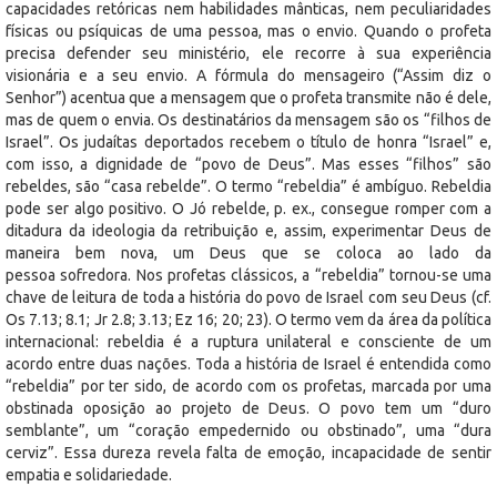
capacidades retóricas nem habilidades mânticas, nem peculiaridades
físicas ou psíquicas de uma pessoa, mas o envio. Quando o profeta
precisa defender seu ministério, ele recorre à sua experiência
visionária e a seu envio. A fórmula do mensageiro (“Assim diz o
Senhor”) acentua que a mensagem que o profeta transmite não é dele,
mas de quem o envia. Os destinatários da mensagem são os “filhos de
Israel”. Os judaítas deportados recebem o título de honra “Israel” e,
com isso, a dignidade de “povo de Deus”. Mas esses “filhos” são
rebeldes, são “casa rebelde”. O termo “rebeldia” é ambíguo. Rebeldia
pode ser algo positivo. O Jó rebelde, p. ex., consegue romper com a
ditadura da ideologia da retribuição e, assim, experimentar Deus de
maneira bem nova, um Deus que se coloca ao lado da
pessoa sofredora. Nos profetas clássicos, a “rebeldia” tornou-se uma
chave de leitura de toda a história do povo de Israel com seu Deus (cf.
Os 7.13; 8.1; Jr 2.8; 3.13; Ez 16; 20; 23). O termo vem da área da política
internacional: rebeldia é a ruptura unilateral e consciente de um
acordo entre duas nações. Toda a história de Israel é entendida como
“rebeldia” por ter sido, de acordo com os profetas, marcada por uma
obstinada oposição ao projeto de Deus. O povo tem um “duro
semblante”, um “coração empedernido ou obstinado”, uma “dura
cerviz”. Essa dureza revela falta de emoção, incapacidade de sentir
empatia e solidariedade.