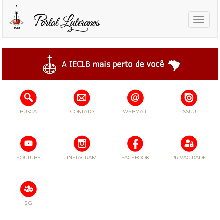
Toggle
naviga
BUSCA
CONTATO
WEBMAIL
ISSUU
YOUTUBE
INSTAGRAM
FACEBOOK
PRIVACIDADE
SIG