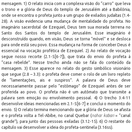
mensagem. 1) O relato inicia com a complexa visão do “carro” que leva
o trono e a glória de Deus do templo de Jerusalém até a Babilônia,
onde se encontra o profeta junto a um grupo de exilados judaítas (1.4-
28). A visão evidencia uma mudança de mentalidade do profeta. No
imaginário sacerdotal de Ezequiel, Deus tem sua morada terrena no
Santo dos Santos do templo de Jerusalém. Esse imaginário é
desconstruído quando, em visão, Deus se torna “móvel” e se desloca
para onde está seu povo. Essa mudança na forma de conceber Deus é
essencial na vocação profética de Ezequiel. 2) Ao relato de vocação
segue nosso recorte (2.1-5[6-7]), que trata do envio do profeta à
“casa rebelde”. Nesse trecho ainda não se fala do conteúdo da
mensagem. 3) Esse aparece no relato do gesto simbólico visionário
que segue (2.8 – 3.3): o profeta deve comer o rolo de um livro repleto
de “lamentações, ais e suspiros”. A palavra de Deus deve
necessariamente passar pelo “estômago” de Ezequiel antes de ser
proferida ao povo. O profeta não é um autômato que transmite a
palavra sem emoção ou envolvimento pessoal. 4) O trecho 3.4-11
desenvolve ideias mencionadas em 2.1-5[6-7] e conclui o momento do
envio. 5) O relato termina mencionando que a glória de Deus se afasta
e o profeta volta a Tel-Abibe, no canal Quebar (
nahar kabari
= “canal
grande”), para junto das pessoas exiladas (3.12-15). 6) O restante do
capítulo vai desenvolver a ideia do profeta-sentinela (3.16ss).