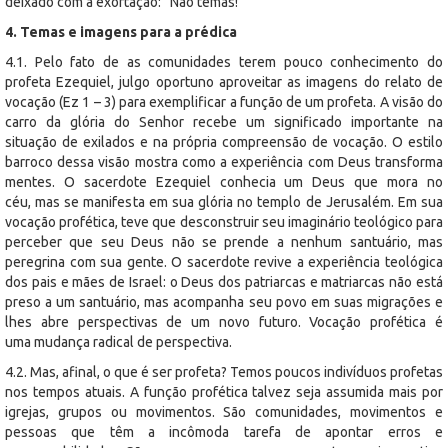
deixado com a exortação: “Não temas!”
4. Temas e imagens para a prédica
4.1. Pelo fato de as comunidades terem pouco conhecimento do
profeta Ezequiel, julgo oportuno aproveitar as imagens do relato de
vocação (Ez 1 – 3) para exemplificar a função de um profeta. A visão do
carro da glória do Senhor recebe um significado importante na
situação de exilados e na própria compreensão de vocação. O estilo
barroco dessa visão mostra como a experiência com Deus transforma
mentes. O sacerdote Ezequiel conhecia um Deus que mora no
céu, mas se manifesta em sua glória no templo de Jerusalém. Em sua
vocação profética, teve que desconstruir seu imaginário teológico para
perceber que seu Deus não se prende a nenhum santuário, mas
peregrina com sua gente. O sacerdote revive a experiência teológica
dos pais e mães de Israel: o Deus dos patriarcas e matriarcas não está
preso a um santuário, mas acompanha seu povo em suas migrações e
lhes abre perspectivas de um novo futuro. Vocação profética é
uma mudança radical de perspectiva.
4.2. Mas, afinal, o que é ser profeta? Temos poucos indivíduos profetas
nos tempos atuais. A função profética talvez seja assumida mais por
igrejas, grupos ou movimentos. São comunidades, movimentos e
pessoas que têm a incômoda tarefa de apontar erros e