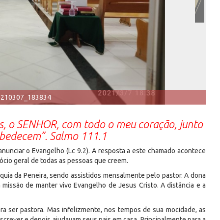
0210307_183834
us, o SENHOR, com todo o meu coração, junto
obedecem”. Salmo 111.1
anunciar o Evangelho (Lc 9.2). A resposta a este chamado acontece
dócio geral de todas as pessoas que creem.
uia da Peneira, sendo assistidos mensalmente pelo pastor. A dona
missão de manter vivo Evangelho de Jesus Cristo. A distância e a
a ser pastora. Mas infelizmente, nos tempos de sua mocidade, as
escrever e depois ajudavam seus pais em casa. Principalmente para a