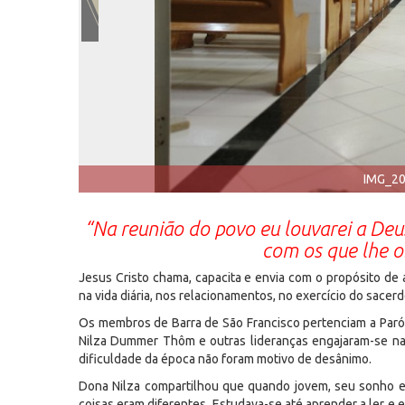
IMG_2
“Na reunião do povo eu louvarei a De
com os que lhe 
Jesus Cristo chama, capacita e envia com o propósito de 
na vida diária, nos relacionamentos, no exercício do sacer
Os membros de Barra de São Francisco pertenciam a Paróq
Nilza Dummer Thôm e outras lideranças engajaram-se na 
dificuldade da época não foram motivo de desânimo.
Dona Nilza compartilhou que quando jovem, seu sonho er
coisas eram diferentes. Estudava-se até aprender a ler e 