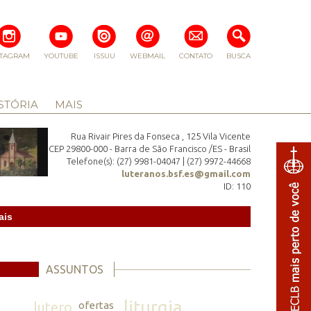
STAGRAM
YOUTUBE
ISSUU
WEBMAIL
CONTATO
BUSCA
STÓRIA
MAIS
Rua Rivair Pires da Fonseca , 125 Vila Vicente
CEP 29800-000 - Barra de São Francisco /ES - Brasil
Telefone(s): (27) 9981-04047 | (27) 9972-44668
luteranos.bsf.es@gmail.com
ID: 110
ais
ASSUNTOS
liturgia
lutero
ofertas