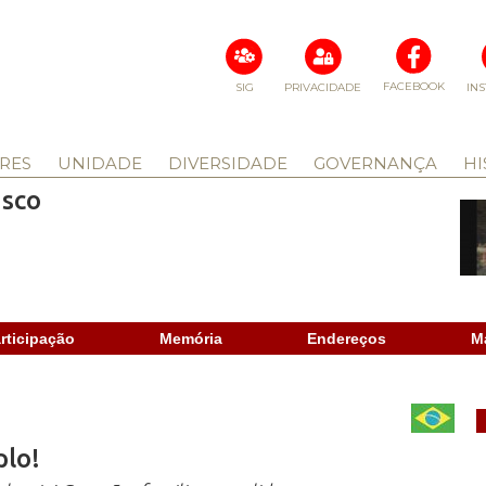
FACEBOOK
SIG
PRIVACIDADE
IN
RES
UNIDADE
DIVERSIDADE
GOVERNANÇA
HI
isco
rticipação
Memória
Endereços
M
plo!