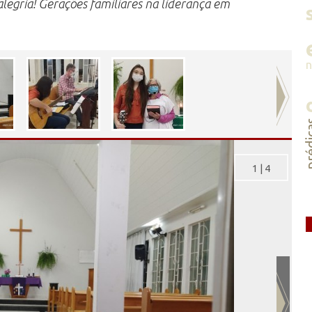
legria! Gerações familiares na liderança em
préd
1
|
4