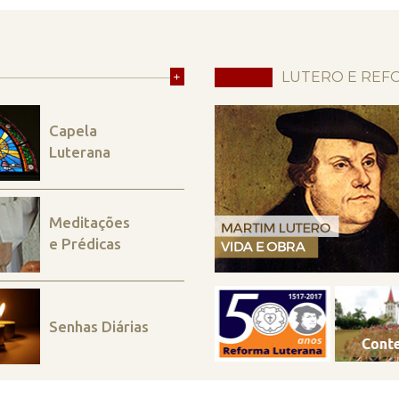
+
LUTERO E REF
Capela
Luterana
Meditações
e Prédicas
Senhas Diárias