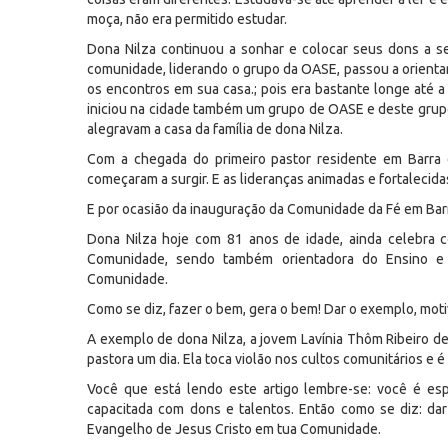
moça, não era permitido estudar.
Dona Nilza continuou a sonhar e colocar seus dons a s
comunidade, liderando o grupo da OASE, passou a orientar
os encontros em sua casa.; pois era bastante longe até 
iniciou na cidade também um grupo de OASE e deste grupo
alegravam a casa da família de dona Nilza.
Com a chegada do primeiro pastor residente em Barra 
começaram a surgir. E as lideranças animadas e fortalecid
E por ocasião da inauguração da Comunidade da Fé em Barra
Dona Nilza hoje com 81 anos de idade, ainda celebra c
Comunidade, sendo também orientadora do Ensino e C
Comunidade.
Como se diz, fazer o bem, gera o bem! Dar o exemplo, mot
A exemplo de dona Nilza, a jovem Lavínia Thôm Ribeiro de
pastora um dia. Ela toca violão nos cultos comunitários e é 
Você que está lendo este artigo lembre-se: você é esp
capacitada com dons e talentos. Então como se diz: d
Evangelho de Jesus Cristo em tua Comunidade.