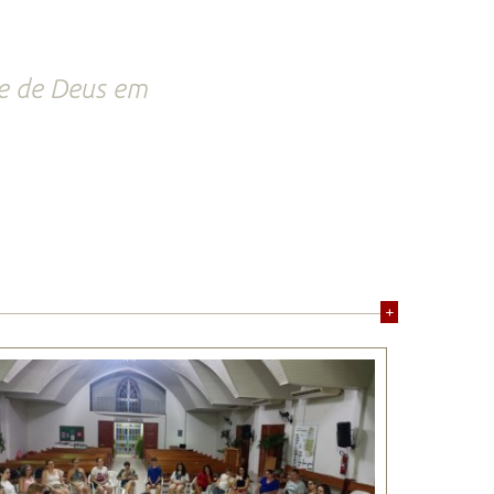
de de Deus em
+