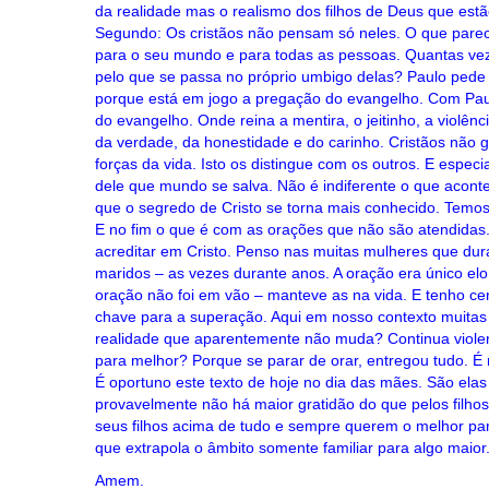
da realidade mas o realismo dos filhos de Deus que est
Segundo: Os cristãos não pensam só neles. O que pare
para o seu mundo e para todas as pessoas. Quantas ve
pelo que se passa no próprio umbigo delas? Paulo pede
porque está em jogo a pregação do evangelho. Com Paulo
do evangelho. Onde reina a mentira, o jeitinho, a violên
da verdade, da honestidade e do carinho. Cristãos não
forças da vida. Isto os distingue com os outros. E especi
dele que mundo se salva. Não é indiferente o que acon
que o segredo de Cristo se torna mais conhecido. Temo
E no fim o que é com as orações que não são atendidas.
acreditar em Cristo. Penso nas muitas mulheres que du
maridos – as vezes durante anos. A oração era único el
oração não foi em vão – manteve as na vida. E tenho ce
chave para a superação. Aqui em nosso contexto muitas 
realidade que aparentemente não muda? Continua violen
para melhor? Porque se parar de orar, entregou tudo. É 
É oportuno este texto de hoje no dia das mães. São ela
provavelmente não há maior gratidão do que pelos filh
seus filhos acima de tudo e sempre querem o melhor pa
que extrapola o âmbito somente familiar para algo maior
Amem.