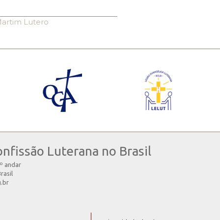
artim Lutero
onfissão Luterana no Brasil
4º andar
rasil
g.br