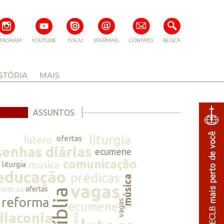
STAGRAM
YOUTUBE
ISSUU
WEBMAIL
CONTATO
BUSCA
STÓRIA
MAIS
ASSUNTOS
liturgia
lutero
ofertas
senhas diárias
ecumene
comunicação
música
liturgia
educação
prédicas
música
vagas
normas
ofertas
bíblia
reforma
vagas
ecumene
diaconia