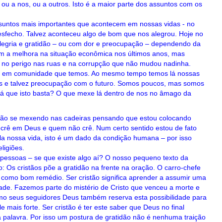
u a nos, ou a outros. Isto é a maior parte dos assuntos com os
ssuntos mais importantes que acontecem em nossas vidas - no
desfecho. Talvez aconteceu algo de bom que nos alegrou. Hoje no
alegria e gratidão – ou com dor e preocupação – dependendo da
 com a melhora na situação econômica nos últimos anos, mas
no perigo nas ruas e na corrupção que não mudou nadinha.
da em comunidade que temos. Ao mesmo tempo temos lá nossas
ns e talvez preocupação com o futuro. Somos poucos, mas somos
rá que isto basta? O que mexe lá dentro de nos no âmago da
tão se mexendo nas cadeiras pensando que estou colocando
 crê em Deus e quem não crê. Num certo sentido estou de fato
la nossa vida, isto é um dado da condição humana – por isso
ligiões.
 pessoas – se que existe algo aí? O nosso pequeno texto da
ro: Os cristãos põe a gratidão na frente na oração. O carro-chefe
como bom remédio. Ser cristão significa aprender a assumir uma
dade. Fazemos parte do mistério de Cristo que venceu a morte e
omo seus seguidores Deus também reserva esta possibilidade para
 mais forte. Ser cristão é ter este saber que Deus no final
a palavra. Por isso um postura de gratidão não é nenhuma traição