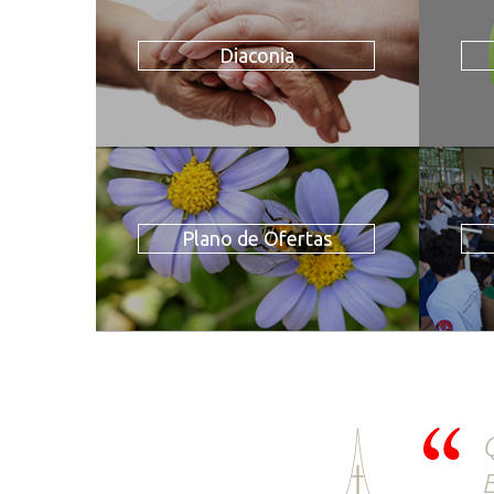
Diaconia
Plano de Ofertas
Q
E