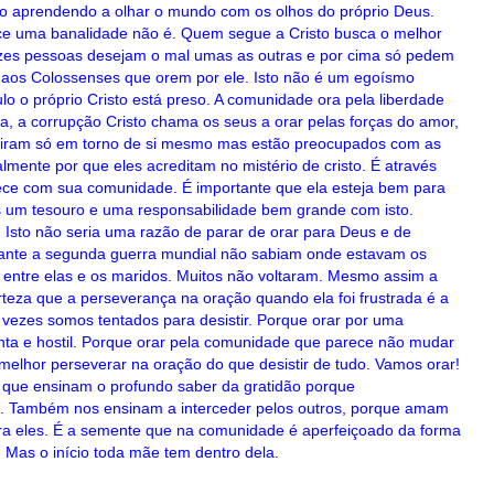
ão aprendendo a olhar o mundo com os olhos do próprio Deus.
ce uma banalidade não é. Quem segue a Cristo busca o melhor
zes pessoas desejam o mal umas as outras e por cima só pedem
 aos Colossenses que orem por ele. Isto não é um egoísmo
 o próprio Cristo está preso. A comunidade ora pela liberdade
cia, a corrupção Cristo chama os seus a orar pelas forças do amor,
 giram só em torno de si mesmo mas estão preocupados com as
almente por que eles acreditam no mistério de cristo. É através
tece com sua comunidade. É importante que ela esteja bem para
s um tesouro e uma responsabilidade bem grande com isto.
 Isto não seria uma razão de parar de orar para Deus e de
rante a segunda guerra mundial não sabiam onde estavam os
o entre elas e os maridos. Muitos não voltaram. Mesmo assim a
rteza que a perseverança na oração quando ela foi frustrada é a
vezes somos tentados para desistir. Porque orar por uma
ta e hostil. Porque orar pela comunidade que parece não mudar
melhor perseverar na oração do que desistir de tudo. Vamos orar!
s que ensinam o profundo saber da gratidão porque
os. Também nos ensinam a interceder pelos outros, porque amam
ra eles. É a semente que na comunidade é aperfeiçoado da forma
. Mas o início toda mãe tem dentro dela.