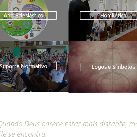
Ano Eclesiástico
Homilética
Suporte Normativo
Logos e Símbolos
uando Deus parece estar mais distante, ma
le se encontra.