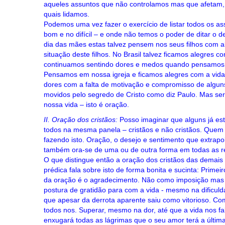
aqueles assuntos que não controlamos mas que afetam, o
quais lidamos.
Podemos uma vez fazer o exercício de listar todos os a
bom e no difícil – e onde não temos o poder de ditar o 
dia das mães estas talvez pensem nos seus filhos com 
situação deste filhos. No Brasil talvez ficamos alegres
continuamos sentindo dores e medos quando pensamos 
Pensamos em nossa igreja e ficamos alegres com a vi
dores com a falta de motivação e compromisso de algu
movidos pelo segredo de Cristo como diz Paulo. Mas se
nossa vida – isto é oração.
II. Oração dos cristãos:
Posso imaginar que alguns já es
todos na mesma panela – cristãos e não cristãos. Quem
fazendo isto. Oração, o desejo e sentimento que extrapo
também ora-se de uma ou de outra forma em todas as re
O que distingue então a oração dos cristãos das demais
prédica fala sobre isto de forma bonita e sucinta: Primei
da oração é o agradecimento. Não como imposição mas 
postura de gratidão para com a vida - mesmo na dificul
que apesar da derrota aparente saiu como vitorioso. C
todos nos. Superar, mesmo na dor, até que a vida nos fale
enxugará todas as lágrimas que o seu amor terá a últim