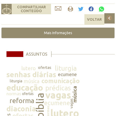
COMPARTILHAR
CONTEÚDO
VOLTAR
Mais Informações
ASSUNTOS
liturgia
lutero
ofertas
senhas diárias
ecumene
comunicação
música
liturgia
educação
prédicas
música
vagas
normas
ofertas
bíblia
reforma
vagas
ecumene
diaconia
normas
lutero
ofertas