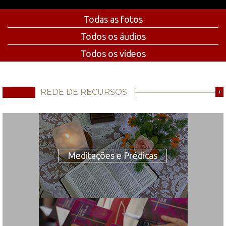
Todas as fotos
Todos os áudios
Todos os vídeos
REDE DE RECURSOS
+
Meditações e Prédicas