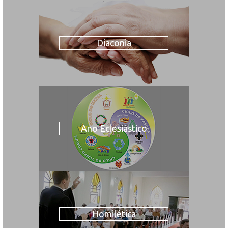
Diaconia
Ano Eclesiástico
Homilética