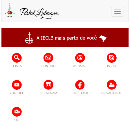
Toggle
naviga
BUSCA
CONTATO
WEBMAIL
ISSUU
YOUTUBE
INSTAGRAM
FACEBOOK
PRIVACIDADE
SIG