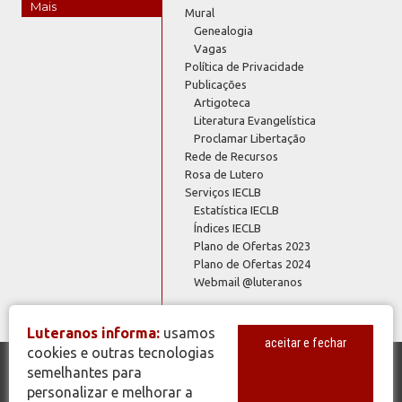
Mais
Mural
Genealogia
Vagas
Política de Privacidade
Publicações
Artigoteca
Literatura Evangelística
Proclamar Libertação
Rede de Recursos
Rosa de Lutero
Serviços IECLB
Estatística IECLB
Índices IECLB
Plano de Ofertas 2023
Plano de Ofertas 2024
Webmail @luteranos
Luteranos informa:
usamos
aceitar e fechar
cookies e outras tecnologias
semelhantes para
© Copyright 2026 - Todos os Direitos Reservados - IECLB - Igreja
personalizar e melhorar a
Evangélica de Confissão Luterana no Brasil - Portal Luteranos -