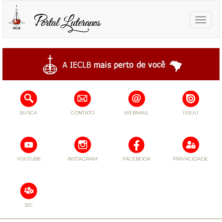
Toggle
naviga
BUSCA
CONTATO
WEBMAIL
ISSUU
YOUTUBE
INSTAGRAM
FACEBOOK
PRIVACIDADE
SIG