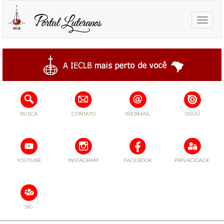
Toggle
naviga
BUSCA
CONTATO
WEBMAIL
ISSUU
YOUTUBE
INSTAGRAM
FACEBOOK
PRIVACIDADE
SIG