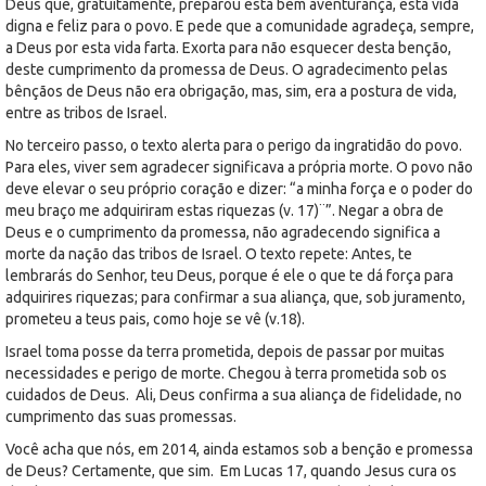
Deus que, gratuitamente, preparou esta bem aventurança, esta vida
digna e feliz para o povo. E pede que a comunidade agradeça, sempre,
a Deus por esta vida farta. Exorta para não esquecer desta benção,
deste cumprimento da promessa de Deus. O agradecimento pelas
bênçãos de Deus não era obrigação, mas, sim, era a postura de vida,
entre as tribos de Israel.
No terceiro passo, o texto alerta para o perigo da ingratidão do povo.
Para eles, viver sem agradecer significava a própria morte. O povo não
deve elevar o seu próprio coração e dizer: “a minha força e o poder do
meu braço me adquiriram estas riquezas (v. 17)¨”. Negar a obra de
Deus e o cumprimento da promessa, não agradecendo significa a
morte da nação das tribos de Israel. O texto repete: Antes, te
lembrarás do Senhor, teu Deus, porque é ele o que te dá força para
adquirires riquezas; para confirmar a sua aliança, que, sob juramento,
prometeu a teus pais, como hoje se vê (v.18).
Israel toma posse da terra prometida, depois de passar por muitas
necessidades e perigo de morte. Chegou à terra prometida sob os
cuidados de Deus. Ali, Deus confirma a sua aliança de fidelidade, no
cumprimento das suas promessas.
Você acha que nós, em 2014, ainda estamos sob a benção e promessa
de Deus? Certamente, que sim. Em Lucas 17, quando Jesus cura os