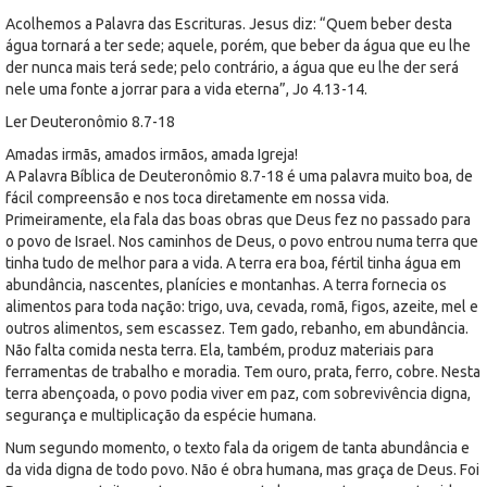
Acolhemos a Palavra das Escrituras. Jesus diz: “Quem beber desta
água tornará a ter sede; aquele, porém, que beber da água que eu lhe
der nunca mais terá sede; pelo contrário, a água que eu lhe der será
nele uma fonte a jorrar para a vida eterna”, Jo 4.13-14.
Ler Deuteronômio 8.7-18
Amadas irmãs, amados irmãos, amada Igreja!
A Palavra Bíblica de Deuteronômio 8.7-18 é uma palavra muito boa, de
fácil compreensão e nos toca diretamente em nossa vida.
Primeiramente, ela fala das boas obras que Deus fez no passado para
o povo de Israel. Nos caminhos de Deus, o povo entrou numa terra que
tinha tudo de melhor para a vida. A terra era boa, fértil tinha água em
abundância, nascentes, planícies e montanhas. A terra fornecia os
alimentos para toda nação: trigo, uva, cevada, romã, figos, azeite, mel e
outros alimentos, sem escassez. Tem gado, rebanho, em abundância.
Não falta comida nesta terra. Ela, também, produz materiais para
ferramentas de trabalho e moradia. Tem ouro, prata, ferro, cobre. Nesta
terra abençoada, o povo podia viver em paz, com sobrevivência digna,
segurança e multiplicação da espécie humana.
Num segundo momento, o texto fala da origem de tanta abundância e
da vida digna de todo povo. Não é obra humana, mas graça de Deus. Foi