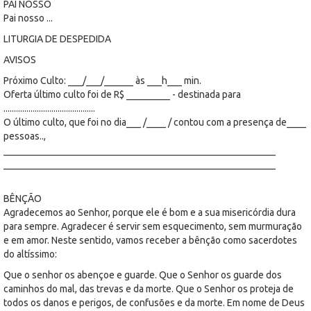
PAI NOSSO
Pai nosso ...
LITURGIA DE DESPEDIDA
AVISOS
Próximo Culto: ___/___/______ às ___h___ min.
Oferta último culto foi de R$ _________ - destinada para
............................................
O último culto, que foi no dia___ /____ / contou com a presença de____
pessoas..,
________________________________________________________
________________________________________________________
BÊNÇÃO
Agradecemos ao Senhor, porque ele é bom e a sua misericórdia dura
para sempre. Agradecer é servir sem esquecimento, sem murmuração
e em amor. Neste sentido, vamos receber a bênção como sacerdotes
do altíssimo:
Que o senhor os abençoe e guarde. Que o Senhor os guarde dos
caminhos do mal, das trevas e da morte. Que o Senhor os proteja de
todos os danos e perigos, de confusões e da morte. Em nome de Deus