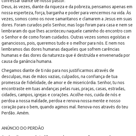
confessar diante de nosso pastor:
Deus, às vezes, diante da riqueza e da pobreza, pensamos apenas em
nossa esperteza, força, barganha e poder para vencermos na vida. Às
vezes, somos como os nove samaritanos e clamarem a Jesus em suas
dores. Foram curados pelo Senhor, mas logo foram para casa e nem se
lembraram do que lhes aconteceu naquele caminho do encontro com
o Senhor e de como foram cuidados. Outras vezes somos egoístas e
gananciosos, pois, queremos tudo e o melhor para nós. E nem nos
lembramos das dores humanas daqueles que sofrem carências
humanas e das dores da natureza que é destruída e envenenada por
causa da ganância humana.
Chegamos diante de ti não para nos justificarmos através de
desculpas, mas de mãos vazias, culpados, na confiança de tua
promessa de fidelidade, de amor e de misericórdia. Senhor, tu nos
encontraste em tuas andanças pelas ruas, praças, casas, estradas,
cidades, campos, igrejas e corações. Acolhe-nos, cuida de nós e
perdoa a nossa maldade, perdoa e renova nossa mente e nosso
coração para o bem, quando agimos mal. Renova-nos através do teu
Perdão. Amém.
ANÚNCIO DO PERDÃO