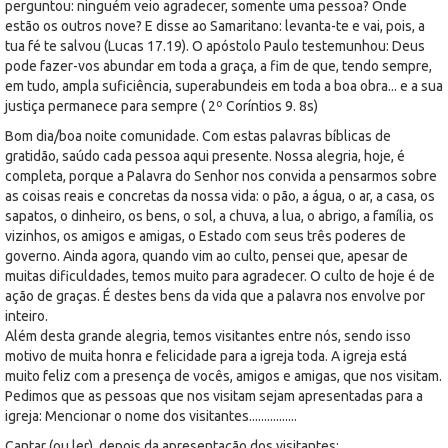
perguntou: ninguém veio agradecer, somente uma pessoa? Onde
estão os outros nove? E disse ao Samaritano: levanta-te e vai, pois, a
tua fé te salvou (Lucas 17.19). O apóstolo Paulo testemunhou: Deus
pode fazer-vos abundar em toda a graça, a fim de que, tendo sempre,
em tudo, ampla suficiência, superabundeis em toda a boa obra... e a sua
justiça permanece para sempre ( 2º Coríntios 9. 8s)
Bom dia/boa noite comunidade. Com estas palavras bíblicas de
gratidão, saúdo cada pessoa aqui presente. Nossa alegria, hoje, é
completa, porque a Palavra do Senhor nos convida a pensarmos sobre
as coisas reais e concretas da nossa vida: o pão, a água, o ar, a casa, os
sapatos, o dinheiro, os bens, o sol, a chuva, a lua, o abrigo, a família, os
vizinhos, os amigos e amigas, o Estado com seus três poderes de
governo. Ainda agora, quando vim ao culto, pensei que, apesar de
muitas dificuldades, temos muito para agradecer. O culto de hoje é de
ação de graças. É destes bens da vida que a palavra nos envolve por
inteiro.
Além desta grande alegria, temos visitantes entre nós, sendo isso
motivo de muita honra e felicidade para a igreja toda. A igreja está
muito feliz com a presença de vocês, amigos e amigas, que nos visitam.
Pedimos que as pessoas que nos visitam sejam apresentadas para a
igreja: Mencionar o nome dos visitantes................
Cantar (ou ler), depois da apresentação dos visitantes: