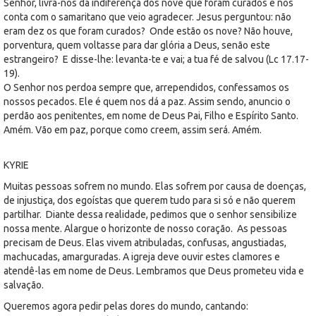
Senhor, livra-nos da indiferença dos nove que foram curados e nos
conta com o samaritano que veio agradecer. Jesus perguntou: não
eram dez os que foram curados? Onde estão os nove? Não houve,
porventura, quem voltasse para dar glória a Deus, senão este
estrangeiro? E disse-lhe: levanta-te e vai; a tua fé de salvou (Lc 17.17-
19).
O Senhor nos perdoa sempre que, arrependidos, confessamos os
nossos pecados. Ele é quem nos dá a paz. Assim sendo, anuncio o
perdão aos penitentes, em nome de Deus Pai, Filho e Espírito Santo.
Amém. Vão em paz, porque como creem, assim será. Amém.
KYRIE
Muitas pessoas sofrem no mundo. Elas sofrem por causa de doenças,
de injustiça, dos egoístas que querem tudo para si só e não querem
partilhar. Diante dessa realidade, pedimos que o senhor sensibilize
nossa mente. Alargue o horizonte de nosso coração. As pessoas
precisam de Deus. Elas vivem atribuladas, confusas, angustiadas,
machucadas, amarguradas. A igreja deve ouvir estes clamores e
atendê-las em nome de Deus. Lembramos que Deus prometeu vida e
salvação.
Queremos agora pedir pelas dores do mundo, cantando: