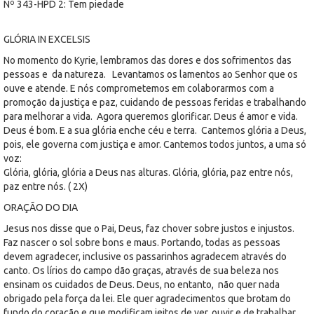
Nº 343-HPD 2: Tem piedade
GLÓRIA IN EXCELSIS
No momento do Kyrie, lembramos das dores e dos sofrimentos das
pessoas e da natureza. Levantamos os lamentos ao Senhor que os
ouve e atende. E nós comprometemos em colaborarmos com a
promoção da justiça e paz, cuidando de pessoas feridas e trabalhando
para melhorar a vida. Agora queremos glorificar. Deus é amor e vida.
Deus é bom. E a sua glória enche céu e terra. Cantemos glória a Deus,
pois, ele governa com justiça e amor. Cantemos todos juntos, a uma só
voz:
Glória, glória, glória a Deus nas alturas. Glória, glória, paz entre nós,
paz entre nós. ( 2X)
ORAÇÃO DO DIA
Jesus nos disse que o Pai, Deus, faz chover sobre justos e injustos.
Faz nascer o sol sobre bons e maus. Portando, todas as pessoas
devem agradecer, inclusive os passarinhos agradecem através do
canto. Os lírios do campo dão graças, através de sua beleza nos
ensinam os cuidados de Deus. Deus, no entanto, não quer nada
obrigado pela força da lei. Ele quer agradecimentos que brotam do
fundo do coração e que modificam jeitos de ver, ouvir e de trabalhar