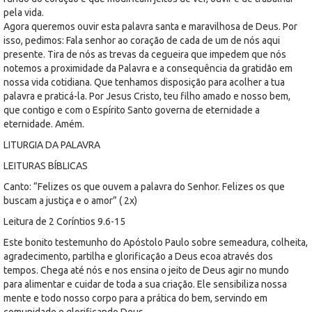
pela vida.
Agora queremos ouvir esta palavra santa e maravilhosa de Deus. Por
isso, pedimos: Fala senhor ao coração de cada de um de nós aqui
presente. Tira de nós as trevas da cegueira que impedem que nós
notemos a proximidade da Palavra e a consequência da gratidão em
nossa vida cotidiana. Que tenhamos disposição para acolher a tua
palavra e praticá-la. Por Jesus Cristo, teu filho amado e nosso bem,
que contigo e com o Espírito Santo governa de eternidade a
eternidade. Amém.
LITURGIA DA PALAVRA
LEITURAS BÍBLICAS
Canto: “Felizes os que ouvem a palavra do Senhor. Felizes os que
buscam a justiça e o amor” ( 2x)
Leitura de 2 Coríntios 9.6-15
Este bonito testemunho do Apóstolo Paulo sobre semeadura, colheita,
agradecimento, partilha e glorificação a Deus ecoa através dos
tempos. Chega até nós e nos ensina o jeito de Deus agir no mundo
para alimentar e cuidar de toda a sua criação. Ele sensibiliza nossa
mente e todo nosso corpo para a prática do bem, servindo em
comunidade e glorificando Deus.