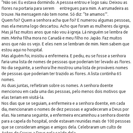
“Não sei. Eu estava dormindo. A pessoa entrou e logo saiu. Deixou as
flores na portaria para serem entregues para mim. A arrumadeira as
trouxe. Na mensagem não tem nome. Só diz: “te amamos’”.
Quem foi? Quem a senhora acha que foi? E numerou algumas pessoas,
mas ela mesma logo descartou. Acho que foram as mulheres da igreja.
Mas já faz muitos anos que não vou à igreja. Lá ninguém se lembra de
mim. Minha filha mora no Canadá e meu filho no Japão. Faz muitos
anos que não os vejo. E eles nem se lembram de mim. Nem sabem que
estou aqui no hospital.
Mas alguém foi, insistiu a enfermeira. E pediu, eu se fosse a senhora
faria uma lista de nomes de pessoas que poderiam ter levado as flores.
No dia seguinte, a senhora lhe mostrou uma lista de prováveis nomes
de pessoas que poderiam ter trazido as flores. A lista continha 65
nomes.
As duas juntas, refletiram sobre os nomes. A senhora doente
mencionou em cada uma das pessoas, pelo menos dois motivos que
elas teriam em visitá-la.
Nos dias que se seguiam, a enfermeira e a senhora doente, em cada
dia, mencionaram o nomes de dez pessoas e agradeceram a Deus por
elas. Na semana seguinte, a enfermeira encaminhou a senhora doente
para a capela do hospital, onde estavam reunidas mais de 100 pessoas
que se consideram amigas e amigos dela. Celebraram um culto de
Ações de Graças a Deus pela saúde dela.