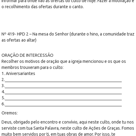
Informar para onde vão as ofertas do culto de hoje. Fazer a motivação e
o recolhimento das ofertas durante o canto.
Nº 419- HPD 2 – Na mesa do Senhor (durante o hino, a comunidade traz
as ofertas ao altar)
ORAÇÃO DE INTERCESSÃO
Recolher os motivos de oração que a igreja mencionou e os que os
membros trouxeram para o culto:
1. Aniversariantes
2._______________________________________________________
3._______________________________________________________
4._______________________________________________________
5._______________________________________________________
6._______________________________________________________
Oremos:
Deus, obrigado pelo encontro e convívio, aqui neste culto, onde tu nos
serviste com tua Santa Palavra, neste culto de Ações de Graças. Fomos
muito bem servidos por ti, em tuas obras de amor. Por isso, te