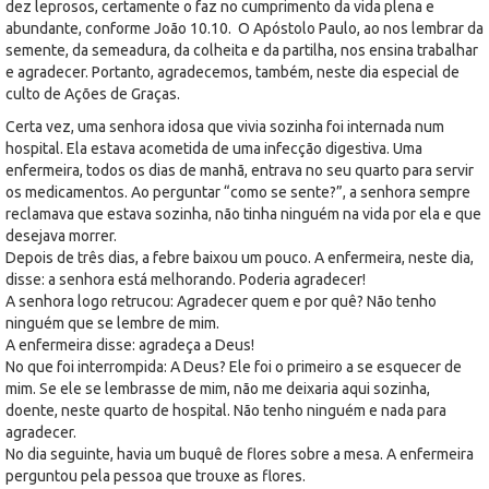
dez leprosos, certamente o faz no cumprimento da vida plena e
abundante, conforme João 10.10. O Apóstolo Paulo, ao nos lembrar da
semente, da semeadura, da colheita e da partilha, nos ensina trabalhar
e agradecer. Portanto, agradecemos, também, neste dia especial de
culto de Ações de Graças.
Certa vez, uma senhora idosa que vivia sozinha foi internada num
hospital. Ela estava acometida de uma infecção digestiva. Uma
enfermeira, todos os dias de manhã, entrava no seu quarto para servir
os medicamentos. Ao perguntar “como se sente?”, a senhora sempre
reclamava que estava sozinha, não tinha ninguém na vida por ela e que
desejava morrer.
Depois de três dias, a febre baixou um pouco. A enfermeira, neste dia,
disse: a senhora está melhorando. Poderia agradecer!
A senhora logo retrucou: Agradecer quem e por quê? Não tenho
ninguém que se lembre de mim.
A enfermeira disse: agradeça a Deus!
No que foi interrompida: A Deus? Ele foi o primeiro a se esquecer de
mim. Se ele se lembrasse de mim, não me deixaria aqui sozinha,
doente, neste quarto de hospital. Não tenho ninguém e nada para
agradecer.
No dia seguinte, havia um buquê de flores sobre a mesa. A enfermeira
perguntou pela pessoa que trouxe as flores.