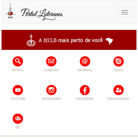
Toggle
naviga
BUSCA
CONTATO
WEBMAIL
ISSUU
YOUTUBE
INSTAGRAM
FACEBOOK
PRIVACIDADE
SIG