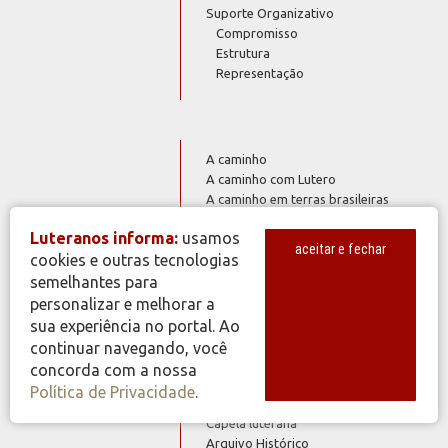
Suporte Organizativo
Compromisso
Estrutura
Representação
A caminho
A caminho com Lutero
A caminho em terras brasileiras
Comunidades juntas no caminho
Luteranos informa:
usamos
Nuvem de testemunhas
História
aceitar e fechar
cookies e outras tecnologias
Organizações em retrospectiva
Resgates
semelhantes para
200 Anos de Presença Luterana no
personalizar e melhorar a
Brasil
sua experiência no portal. Ao
Jubileu dos 500 Anos da Reforma
continuar navegando, você
concorda com a nossa
Política de Privacidade
.
Capela luterana
Arquivo Histórico