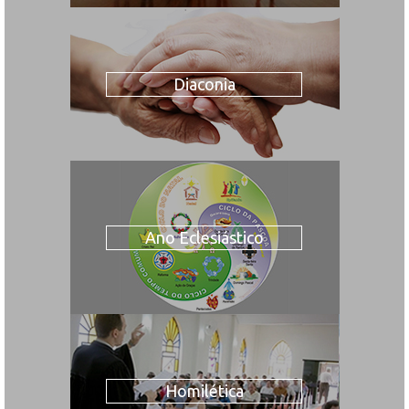
Diaconia
Ano Eclesiástico
Homilética