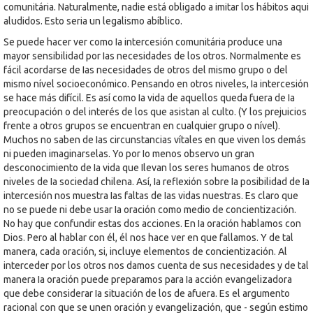
comunitária. Naturalmente, nadie está obligado a imitar los hábitos aqui
aludidos. Esto seria un legalismo abíblico.
Se puede hacer ver como Ia intercesión comunitária produce una
mayor sensibilidad por Ias necesidades de los otros. Normalmente es
fácil acordarse de Ias necesidades de otros del mismo grupo o del
mismo nível socioeconómico. Pensando en otros niveles, Ia intercesión
se hace más difícil. Es así como Ia vida de aquellos queda fuera de Ia
preocupación o del interés de los que asistan al culto. (Y los prejuicios
frente a otros grupos se encuentran en cualquier grupo o nível).
Muchos no saben de Ias circunstancias vítales en que viven los demás
ni pueden imaginarselas. Yo por Io menos observo un gran
desconocimiento de Ia vida que Ilevan los seres humanos de otros
niveles de Ia sociedad chilena. Así, Ia reflexión sobre Ia posibilidad de Ia
intercesión nos muestra Ias faltas de Ias vidas nuestras. Es claro que
no se puede ni debe usar Ia oración como medio de concientización.
No hay que confundir estas dos acciones. En Ia oración hablamos con
Dios. Pero al hablar con él, él nos hace ver en que fallamos. Y de tal
manera, cada oración, si, incluye elementos de concientización. Al
interceder por los otros nos damos cuenta de sus necesidades y de tal
manera Ia oración puede preparamos para Ia acción evangelizadora
que debe considerar Ia situación de los de afuera. Es el argumento
racional con que se unen oración y evangelización, que - según estimo