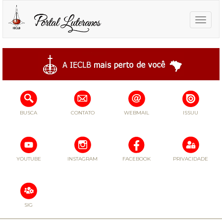
Toggle
naviga
BUSCA
CONTATO
WEBMAIL
ISSUU
YOUTUBE
INSTAGRAM
FACEBOOK
PRIVACIDADE
SIG