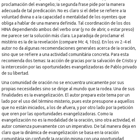
proclamación del evangelio; Ia segunda frase pide por Ia manera
adecuada de tal predicación. No es claro si el debe se refiere a Ia
voluntad divina o a Ia capacidad o mentalidad de los oyentes que
obliga a hablar de una manera definida. Tal coordinación de los dos
HINA dependiendo ambos del verbo orar (y no de abrir, o estar preso)
me parece ser Ia solución más clara. La paradoja de proclamar el
mistério es Ia de Ia revelación (compare Mc 4, 10ss). En los vv 2-4 el
autor no da algunas recomendaciones generales acerca de Ia oración,
sino que se refiere a una actividad comunitária concreta. Para esta
recomienda dos temas: Ia acción de gracias por Ia salvación de Cristo y
Ia intercesión por Ias oportunidades evangelizadoras de Pablo privado
de su libertad.
Una comunidad de oración no se encuentra unicamente por sus
propias necesidades sino se dirige al mundo que Ia rodea. Una de sus
finalidades es Ia evangelización. El autor prepara este tema por un
lado por el uso del término misterio, pues este presupone a aquellos
que no están iniciados, a los de afuera, y por otro lado por Ia petición
que oren por las oportunidades evangelizadoras. Como Ia
evangelización no es Ia modalidad de Ia oración, sino otra actividad, el
autor comienza puevamente con un imperativo. De tal manera deja en
claro que Ia dinâmica de evangelización se basa en Ia oración
comunitária sin confundir Ia oración misma con una oportunidad