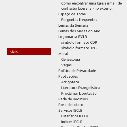
Como encontrar uma Igreja irmã - de
confissão luterana - no exterior
Espaço de Tomé
Perguntas frequentes
Lemas da Semana
Lemas dos Meses do Ano
Logomarca IECLB
símbolo formato CDR
símbolo formato JPG
Mais
Mural
Genealogia
Vagas
Política de Privacidade
Publicações
Artigoteca
Literatura Evangelística
Proclamar Libertação
Rede de Recursos
Rosa de Lutero
Serviços IECLB
Estatística IECLB
Índices IECLB