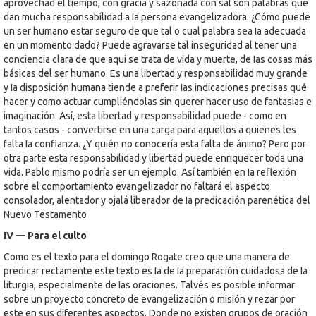
aprovechad el tiempo, con gracia y sazonada con sal son palabras que
dan mucha responsabílidad a Ia persona evangelizadora. ¿Cómo puede
un ser humano estar seguro de que tal o cual palabra sea Ia adecuada
en un momento dado? Puede agravarse tal inseguridad al tener una
conciencia clara de que aqui se trata de vida y muerte, de Ias cosas más
básicas del ser humano. Es una libertad y responsabilidad muy grande
y Ia disposición humana tiende a preferir Ias indicaciones precisas qué
hacer y como actuar cumpliéndolas sin querer hacer uso de fantasias e
imaginación. Así, esta libertad y responsabilidad puede - como en
tantos casos - convertirse en una carga para aquellos a quienes les
falta Ia confianza. ¿Y quién no conocería esta falta de ánimo? Pero por
otra parte esta responsabilidad y libertad puede enriquecer toda una
vida. Pablo mismo podría ser un ejemplo. Así también en Ia reflexión
sobre el comportamiento evangelizador no faltará el aspecto
consolador, alentador y ojalá liberador de Ia predicación parenética del
Nuevo Testamento
IV — Para el culto
Como es el texto para el domingo Rogate creo que una manera de
predicar rectamente este texto es Ia de Ia preparación cuidadosa de Ia
liturgia, especialmente de Ias oraciones. Talvés es posible informar
sobre un proyecto concreto de evangelización o misión y rezar por
este en sus diferentes aspectos. Donde no existen grupos de oración