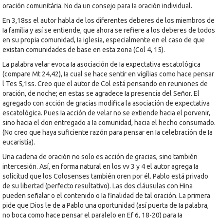
oración comunitária. No da un consejo para Ia oración individual.
En 3,18ss el autor habla de los diferentes deberes de los miembros de
Ia família y así se entiende, que ahora se refiere a los deberes de todos
en su propia comunidad, Ia iglesia, especialmente en el caso de que
existan comunidades de base en esta zona (Col 4, 15).
La palabra velar evoca Ia asociación de Ia expectativa escatológica
(compare Mt 24,42), Ia cual se hace sentir en vigílias como hace pensar
l Tes 5,1ss. Creo que el autor de Col está pensando en reuniones de
oración, de noche; en estas se agradece Ia presencia del Señor. El
agregado con acción de gracias modifica la asociación de expectativa
escatológica. Pues Ia acción de velar no se extiende hacia el porvenir,
sino hacia el don entregado a Ia comunidad, hacia el hecho consumado.
(No creo que haya suficiente razón para pensar en Ia celebración de Ia
eucaristia).
Una cadena de oración no solo es acción de gracias, sino también
intercesión. Así, en forma natural en los vv 3 y 4 el autor agrega Ia
solicitud que los Colosenses también oren por él. Pablo está privado
de su libertad (perfecto resultativo). Las dos cláusulas con Hina
pueden señalar o el contenido o Ia finalidad de tal oración. La primera
pide que Dios le de a Pablo una oportunidad (así puerta de Ia palabra,
no boca como hace pensar el paralelo en Ef 6, 18-20) para Ia