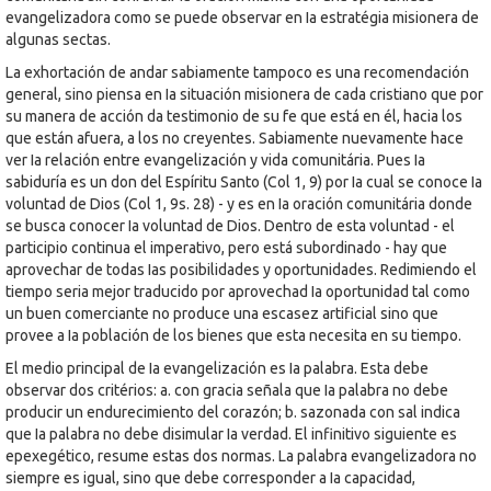
evangelizadora como se puede observar en Ia estratégia misionera de
algunas sectas.
La exhortación de andar sabiamente tampoco es una recomendación
general, sino piensa en Ia situación misionera de cada cristiano que por
su manera de acción da testimonio de su fe que está en él, hacia los
que están afuera, a los no creyentes. Sabiamente nuevamente hace
ver Ia relación entre evangelización y vida comunitária. Pues Ia
sabiduría es un don del Espíritu Santo (Col 1, 9) por Ia cual se conoce Ia
voluntad de Dios (Col 1, 9s. 28) - y es en Ia oración comunitária donde
se busca conocer Ia voluntad de Dios. Dentro de esta voluntad - el
participio continua el imperativo, pero está subordinado - hay que
aprovechar de todas Ias posibilidades y oportunidades. Redimiendo el
tiempo seria mejor traducido por aprovechad Ia oportunidad tal como
un buen comerciante no produce una escasez artificial sino que
provee a Ia población de los bienes que esta necesita en su tiempo.
El medio principal de Ia evangelización es Ia palabra. Esta debe
observar dos critérios: a. con gracia señala que Ia palabra no debe
producir un endurecimiento del corazón; b. sazonada con sal indica
que Ia palabra no debe disimular Ia verdad. El infinitivo siguiente es
epexegético, resume estas dos normas. La palabra evangelizadora no
siempre es igual, sino que debe corresponder a Ia capacidad,