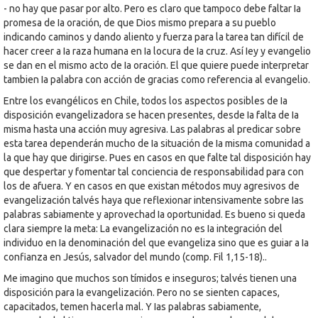
- no hay que pasar por alto. Pero es claro que tampoco debe faltar Ia
promesa de Ia oración, de que Dios mismo prepara a su pueblo
indicando caminos y dando aliento y fuerza para la tarea tan difícil de
hacer creer a Ia raza humana en Ia locura de Ia cruz. Así Iey y evangelio
se dan en el mismo acto de Ia oración. El que quiere puede interpretar
tambien Ia palabra con acción de gracias como referencia al evangelio.
Entre los evangélicos en Chile, todos los aspectos posibles de Ia
disposición evangelizadora se hacen presentes, desde Ia falta de Ia
misma hasta una acción muy agresiva. Las palabras al predicar sobre
esta tarea dependerán mucho de Ia situación de Ia misma comunidad a
la que hay que dirigirse. Pues en casos en que falte tal disposición hay
que despertar y fomentar tal conciencia de responsabilidad para con
los de afuera. Y en casos en que existan métodos muy agresivos de
evangelización talvés haya que reflexionar intensivamente sobre Ias
palabras sabiamente y aprovechad Ia oportunidad. Es bueno si queda
clara siempre Ia meta: La evangelización no es Ia integración del
individuo en Ia denominación del que evangeliza sino que es guiar a Ia
confianza en Jesús, salvador del mundo (comp. Fil 1,15-18)..
Me imagino que muchos son tímidos e inseguros; talvés tienen una
disposición para Ia evangelización. Pero no se sienten capaces,
capacitados, temen hacerla mal. Y Ias palabras sabiamente,