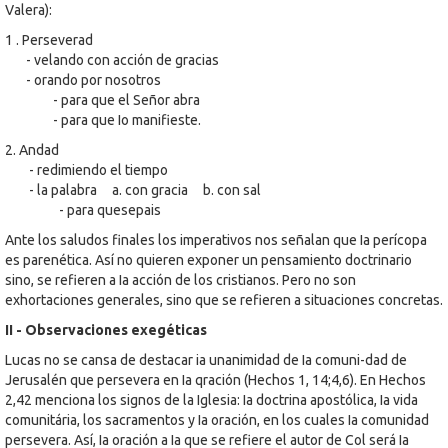
Valera):
1 . Perseverad
- velando con acción de gracias
- orando por nosotros
- para que el Señor abra
- para que Io manifieste.
2. Andad
- redimiendo el tiempo
- la palabra a. con gracia b. con sal
- para quesepais
Ante los saludos finales los imperativos nos señalan que Ia perícopa
es parenética. Así no quieren exponer un pensamiento doctrinario
sino, se refieren a Ia acción de los cristianos. Pero no son
exhortaciones generales, sino que se refieren a situaciones concretas.
II - Observaciones exegéticas
Lucas no se cansa de destacar ia unanimidad de Ia comuni-dad de
Jerusalén que persevera en Ia qración (Hechos 1, 14;4,6). En Hechos
2,42 menciona los signos de la Iglesia: Ia doctrina apostólica, Ia vida
comunitária, los sacramentos y Ia oración, en los cuales Ia comunidad
persevera. Así, Ia oración a Ia que se refiere el autor de Col será Ia