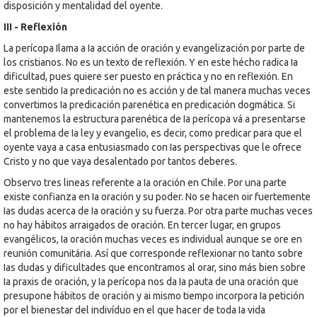
disposición y mentalidad del oyente.
III - Reflexión
La perícopa Ilama a Ia acción de oración y evangelización por parte de
los cristianos. No es un texto de reflexión. Y en este hécho radica Ia
dificultad, pues quiere ser puesto en práctica y no en reflexión. En
este sentido Ia predicación no es acción y de tal manera muchas veces
convertimos Ia predicación parenética en predicación dogmática. Si
mantenemos la estructura parenética de Ia perícopa vá a presentarse
el problema de Ia ley y evangelio, es decir, como predicar para que el
oyente vaya a casa entusiasmado con Ias perspectivas que le ofrece
Cristo y no que vaya desalentado por tantos deberes.
Observo tres lineas referente a Ia oración en Chile. Por una parte
existe confianza en Ia oración y su poder. No se hacen oir fuertemente
Ias dudas acerca de Ia oración y su fuerza. Por otra parte muchas veces
no hay hábitos arraigados de oración. En tercer lugar, en grupos
evangélicos, Ia oración muchas veces es individual aunque se ore en
reunión comunitária. Así que corresponde reflexionar no tanto sobre
Ias dudas y dificultades que encontramos al orar, sino más bien sobre
Ia praxis de oración, y Ia perícopa nos da Ia pauta de una oración que
presupone hábitos de oración y ai mismo tiempo incorpora Ia petición
por el bienestar del indivíduo en el que hacer de toda Ia vida