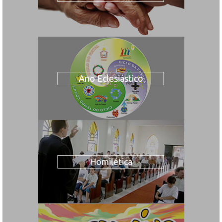
Ano Eclesiástico
Homilética