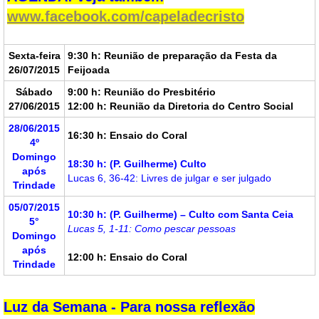
www.facebook.com/capeladecristo
Sexta-feira
9:30 h: Reunião de preparação da Festa da
26/07/2015
Feijoada
Sábado
9:00 h: Reunião do Presbitério
27/06/2015
12:00 h: Reunião da Diretoria do Centro Social
28/06/2015
16:30 h: Ensaio do Coral
4º
Domingo
18:30 h: (P. Guilherme) Culto
após
Lucas 6, 36-42: Livres de julgar e ser julgado
Trindade
05/07/2015
10:30 h: (P. Guilherme) – Culto com Santa Ceia
5°
Lucas 5, 1-11: Como pescar pessoas
Domingo
após
12:00 h: Ensaio do Coral
Trindade
Luz da Semana - Para nossa reflexão