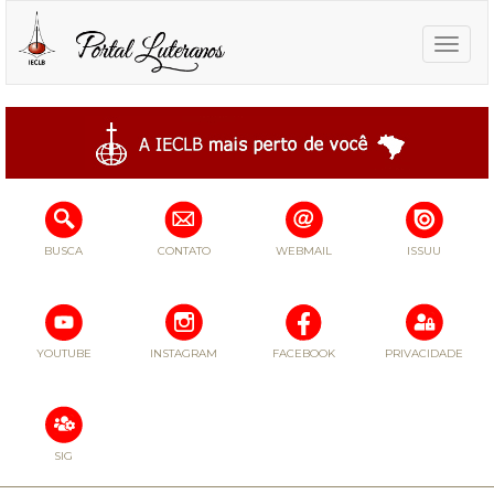
Toggle
naviga
BUSCA
CONTATO
WEBMAIL
ISSUU
YOUTUBE
INSTAGRAM
FACEBOOK
PRIVACIDADE
SIG