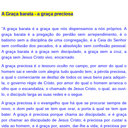
A Graça barata - a graça preciosa
“A graça barata é a graça que nós dispensamos a nós próprios. A
graça barata é a pregação do perdão sem arrependimento, é o
batismo sem a disciplina de uma congregação, é a Ceia do Senhor
sem confissão dos pecados, é a absolvição sem confissão pessoal.
A graça barata é a graça sem discipulado, a graça sem a cruz, a
graça sem Jesus Cristo vivo, encarnado.
A graça preciosa é o tesouro oculto no campo, por amor do qual o
homem sai e vende com alegria tudo quando tem; a pérola preciosa,
a qual o comerciante se desfaz de todos os seus bens para adquiri-
la; o governo régio de Cristo, por amor do qual o homem arranca o
olho que o escandaliza; o chamado de Jesus Cristo, o qual, ao ouvi-
lo, o discípulo larga as suas redes e o segue.
A graça preciosa é o evangelho que há que se procurar sempre de
novo, o dom pelo qual se tem que orar, a porta à qual se tem que
bater. A graça é preciosa porque chama ao discipulado, e é graça
por chamar ao discipulado de Jesus Cristo; é preciosa por custar a
vida ao homem, e é graça por, assim, dar-lhe a vida; é preciosa por