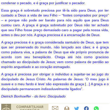
condenar o pecado, e é graça por justificar o pecador.
Essa graça é sobretudo preciosa por tê-la sido para Deus, por ter
custado a Deus a vida de seu Filho – “fostes comprados por preço”
– e porque não pode ser barato para nós aquilo que para Deus
custou caro. A graça é graça sobretudo por Deus não ter achado
que seu Filho fosse preço demasiado caro a pagar pela nossa vida,
antes o deu por nós. A graça preciosa é a encarnação de Deus.
A graça preciosa é a graça considerada santuário de Deus, que tem
que ser preservado do mundo, não lançado aos cães; e é graça
como palavra viva, a palavra de Deus que ele próprio pronuncia de
acordo com seu beneplácito. Chega até nós como gracioso
chamado ao discipulado de Jesus; vem como palavra de perdão ao
espírito angustiado e ao coração esmagado.
A graça é preciosa por obrigar o indivíduo a sujeitar-se ao jugo do
discipulado de Jesus Cristo. As palavras de Jesus: ‘O meu jugo é
suave e o meu fardo é leve’ são expressão da graça [...] A graça e o
discipulado permanecem indissoluvelmente ligados”.
Dietrich Bonhoeffer - do livro: Discipulado
COMPARTILHAR