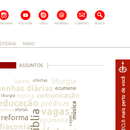
STAGRAM
YOUTUBE
ISSUU
WEBMAIL
CONTATO
BUSCA
STÓRIA
MAIS
ASSUNTOS
liturgia
lutero
ofertas
senhas diárias
ecumene
comunicação
música
liturgia
educação
prédicas
música
vagas
normas
ofertas
bíblia
reforma
vagas
ecumene
diaconia