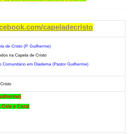
cebook.com/capeladecristo
a de Cristo (P. Guilherme)
ndos na Capela de Cristo
ão Comunitário em Diadema (Pastor Guilherme)
Cristo
Guilherme)
 Ceia e Coral