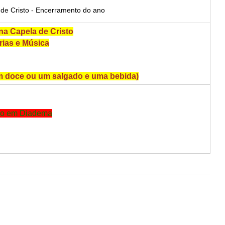
de Cristo - Encerramento do ano
na Capela de Cristo
rias e Música
um doce ou um salgado e uma bebida)
rio em Diadema