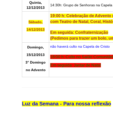
Quinta,
14:30h: Grupo de Senhoras na Capela 
12/12/2013
19:00 h: Celebração de Advento 
com Teatro de Natal, Coral, Histó
Sábado,
14/12/2013
Em seguida: Confraternização
(Pedimos para trazer um bolo, 
não haverá culto na Capela de Cristo
Domingo,
15/12/2013
18:00 h: Culto no Salão Comunitá
3° Domingo
Em seguida: Jantar de Natal
no Advento
Luz da Semana - Para nossa reflexão