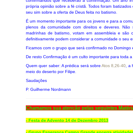
confirmandos que receberão a confirmação. Um ano inte
própria opinião sobre a fé cristã. Todos foram batizado
seu sim sobre a oferta de Deus feita no batismo.
É um momento importante para os jovens e para a com
plenos da comunidade com direitos e deveres. Não 
madrinhas de batismo, votam em assembleia e são 
definitivamente podem considerar a comunidade o seu e
Ficamos com o grupo que será confirmado no Domingo e
De resto Confirmação é um culto importante para toda a
Quem quer saber: A prédica será sobre
Atos 8,26-40
, a
meio do deserto por Filipe.
Saudações
P. Guilherme Nordmann
Chamamos sua atenção pelas seguintes Matér
- Festa de Advento 14 de Dezembro 2013
- Grupo Esperança Campo Grande encerra atividades