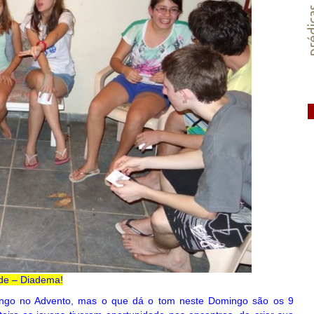
préd
de – Diadema!
ngo no Advento, mas o que dá o tom neste Domingo são os 9