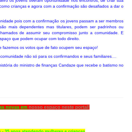
iro os jovens tiveram oportunidade nos encontros, de criar sua
s como crianças e agora com a confirmação são desafiados a dar o
unidade pois com a confirmação os jovens passam a ser membros
são mais dependentes mas titulares, podem ser padrinhos ou
chamados de assumir seu compromisso junto a comunidade. E
spaço que podem ocupar com todo direito.
 fazemos os votos que de fato ocupem seu espaço!
 comunidade não só para os confirmandos e seus familiares....
 história do ministro de finanças Candaze que recebe o batismo no
ias novas em
nosso espaço neste portal!
 - 35 anos atendendo mulheres e crianças