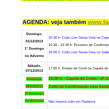
AGENDA
: veja também
www.fa
Domingo,
10:30 h: Culto com Santa Ceia na Capel
01/12/2013
10:30 - 15:30 h: Encontro de Confirma
1° Domingo
18:00 h: Culto com Santa Ceia no Sal
no Advento
Sábado,
17:00 h: Ensaio de Coral na Capela de 
07/12/2013
-
10:30 h: - Capela de Cristo
(P. 
Domingo,
08/12/2013
Culto de Confirmação com Santa
2º Domingo
no Advento
Não haverá culto em Diadema