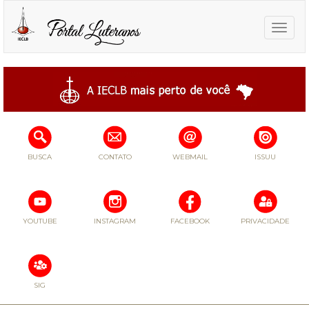
Toggle
naviga
BUSCA
CONTATO
WEBMAIL
ISSUU
YOUTUBE
INSTAGRAM
FACEBOOK
PRIVACIDADE
SIG