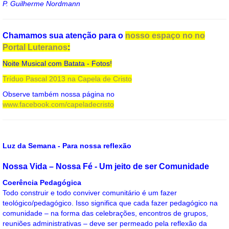
P. Guilherme Nordmann
Chamamos sua atenção para o
nosso espaço no no
Portal Luteranos
:
Noite Musical com Batata - Fotos!
Tríduo Pascal 2013 na Capela de Cristo
Observe também nossa página no
www.facebook.com/capeladecristo
Luz da Semana - Para nossa reflexão
Nossa Vida – Nossa Fé - Um jeito de ser Comunidade
Coerência Pedagógica
Todo construir e todo conviver comunitário é um fazer
teológico/pedagógico. Isso significa que cada fazer pedagógico na
comunidade – na forma das celebrações, encontros de grupos,
reuniões administrativas – deve ser permeado pela reflexão da