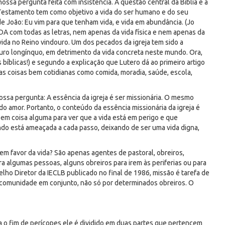
ssa pergunta feita com insistência. A questão central da Bíblia é a
 Testamento tem como objetivo a vida do ser humano e do seu
e João: Eu vim para que tenham vida, e vida em abundância. (Jo
VIDA com todas as letras, nem apenas da vida física e nem apenas da
 vida no Reino vindouro. Um dos pecados da igreja tem sido a
futuro longínquo, em detrimento da vida concreta neste mundo. Ora,
bíblicas!) e segundo a explicação que Lutero dá ao primeiro artigo
i as coisas bem cotidianas como comida, moradia, saúde, escola,
ssa pergunta: A essência da igreja é ser missionária. O mesmo
 do amor. Portanto, o conteúdo da essência missionária da igreja é
 em coisa alguma para ver que a vida está em perigo e que
do está ameaçada a cada passo, deixando de ser uma vida digna,
em favor da vida? São apenas agentes de pastoral, obreiros,
bera algumas pessoas, alguns obreiros para irem às periferias ou para
o Diretor da IECLB publicado no final de 1986, missão é tarefa de
 comunidade em conjunto, não só por determinados obreiros. O
ra o fim de perícopes ele é dividido em duas partes que pertencem