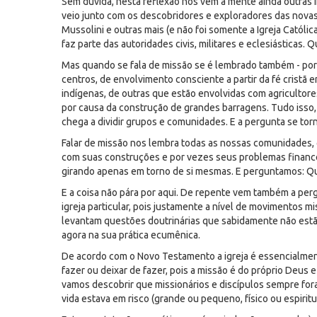
Sem dúvida, nesta reflexão nos vêm à mente ainda outras 
veio junto com os descobridores e exploradores das novas 
Mussolini e outras mais (e não foi somente a Igreja Católica
faz parte das autoridades civis, militares e eclesiásticas. Qu
Mas quando se fala de missão se é lembrado também - por 
centros, de envolvimento consciente a partir da fé crist
indígenas, de outras que estão envolvidas com agricultore
por causa da construção de grandes barragens. Tudo isso, s
chega a dividir grupos e comunidades. E a pergunta se torna
Falar de missão nos lembra todas as nossas comunidades, 
com suas construções e por vezes seus problemas financ
girando apenas em torno de si mesmas. E perguntamos: Qual
E a coisa não pára por aqui. De repente vem também a perg
igreja particular, pois justamente a nível de movimentos 
levantam questões doutrinárias que sabidamente não estão 
agora na sua prática ecumênica.
De acordo com o Novo Testamento a igreja é essencialmente 
fazer ou deixar de fazer, pois a missão é do próprio Deus 
vamos descobrir que missionários e discípulos sempre for
vida estava em risco (grande ou pequeno, físico ou espiritua