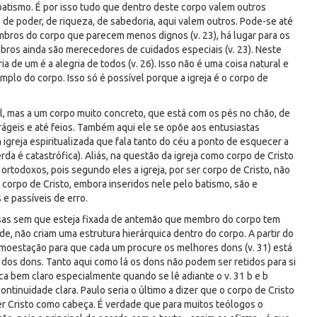
ó batismo. É por isso tudo que dentro deste corpo valem outros
 de poder, de riqueza, de sabedoria, aqui valem outros. Pode-se até
mbros do corpo que parecem menos dignos (v. 23), há lugar para os
mbros ainda são merecedores de cuidados especiais (v. 23). Neste
a de um é a alegria de todos (v. 26). Isso não é uma coisa natural e
emplo do corpo. Isso só é possível porque a igreja é o corpo de
al, mas a um corpo muito concreto, que está com os pés no chão, de
ágeis e até feios. Também aqui ele se opõe aos entusiastas
greja espiritualizada que fala tanto do céu a ponto de esquecer a
rda é catastrófica). Aliás, na questão da igreja como corpo de Cristo
rtodoxos, pois segundo eles a igreja, por ser corpo de Cristo, não
 corpo de Cristo, embora inseridos nele pelo batismo, são e
e passíveis de erro.
rsas sem que esteja fixada de antemão que membro do corpo tem
e, não criam uma estrutura hierárquica dentro do corpo. A partir do
 admoestação para que cada um procure os melhores dons (v. 31) está
o dos dons. Tanto aqui como lá os dons não podem ser retidos para si
a bem claro especialmente quando se lê adiante o v. 31 b e b
continuidade clara. Paulo seria o último a dizer que o corpo de Cristo
er Cristo como cabeça. É verdade que para muitos teólogos o