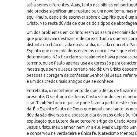
até a séries diferentes. Aliás, tanto nas bíblias em portug
não precisa significar uma ruptura ou um novo tema, mas 
aqui: Paulo, depois de escrever sobre o Espírito que é um 
Cristo. Não resta dúvida de que os dois tipos de abordage
Um dos problemas em Corinto eram os assim denominados 
que procuravam desfazer e desprezar tudo o que era corpóre
distante do chão da vida do dia-a-dia, da vida concreta. Pau
Espírito que concede dons diversos com o Jesus que efe
determinado. Não fica claro se realmente havia pessoas 
terreno, ou se Paulo apenas usa a expressão para caracter
mostra que sem o Jesus terreno não dá; um Cristo descarna
pessoas a coragem de confessar Senhor (é) Jesus, referind
é um dos credos mais antigos que se conhece.
Entretanto, o reconhecimento de que o Jesus de Nazaré é 
presente. O senhorio de Jesus Cristo só pode ser reconhec
isso: Também tudo o que se pode fazer a partir deste rec
dá. É o Espírito Santo de Deus que impulsiona tanto os m
dúvida são diversos e o apostolo cita diversos deles (v. 10)
explicação que Lutero dá ao terceiro artigo do Credo Apos
Jesus Cristo, meu Senhor, nem vir a ele. Mas o Espírito S
e conservou na verdadeira e única fé. (Catecismo Menor.) 