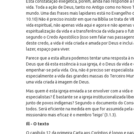
Esta constatação exegética, porém, ainda não responde à no
vida. Toda a ação de Deus, tanto no Antigo como no Novo
mundo. Uma das frases mais lapidares está no Evangelho d
10.10) Não é preciso insistir em que na Bíblia se trata de 
vida espiritual, não apenas vida aqui e agora e não apenas
espiritualização da vida e a transferência da vida para o 
segundo o Credo Apostólico (isso sem falar nas passagens 
deste credo, a vida é vida criada e amada por Deus e inclu
lazer, espaço para viver.
Parece que a esta altura podemos tentar uma resposta à no
Deus que dá esta essência à sua igreja, é o Deus da vida e
empenhar-se pela vida. Ora, não é preciso ser especialista
especialmente a vida das grandes massas do Terceiro Mun
uma vida criada à imagem de Deus.
Mas quem é esta igreja enviada a se envolver com a vida e 
especialistas? É bastante se a igreja institucionalizada li
junto de povos indígenas? Segundo o documento do Conselh
todos. Será eficiente na medida em que for assumida pela
missionário mais eficaz é o membro 'leigo' (3.1.3).
Ill - O texto
O capítulo 12 da primeira Carta aos Coríntios é longo e pa