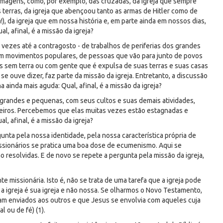
imagens, como, por exemplo, das cruzadas, da igreja que sempre
terras, da igreja que abençoou tanto as armas de Hitler como de
!), da igreja que em nossa história e, em parte ainda em nossos dias,
al, afinal, é a missão da igreja?
vezes até a contragosto - de trabalhos de periferias dos grandes
ã em movimentos populares, de pessoas que vão para junto de povos
s sem terra ou com gente que é expulsa de suas terras e suas casas
e ouve dizer, faz parte da missão da igreja. Entretanto, a discussão
 ainda mais aguda: Qual, afinal, é a missão da igreja?
grandes e pequenas, com seus cultos e suas demais atividades,
eiros. Percebemos que elas muitas vezes estão estagnadas e
, afinal, é a missão da igreja?
unta pela nossa identidade, pela nossa característica própria de
missionários se pratica uma boa dose de ecumenismo. Aqui se
resolvidas. E de novo se repete a pergunta pela missão da igreja,
missionária. Isto é, não se trata de uma tarefa que a igreja pode
e a igreja é sua igreja e não nossa. Se olharmos o Novo Testamento,
am enviados aos outros e que Jesus se envolvia com aqueles cuja
l ou de fé) (1).