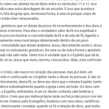
uês como nas alemãs há um título entre os versículos 11 e 12. Isso
indica uma outra abordagem de um assunto. É isso que acontece
só, fala da igreja que, da mesma forma, é uma só porque corpo de
m estão inter-relacionados.
gnósticos que se diziam da posse do reconhecimento e dos dons e
o e terreno. Para eles o verdadeiro valor da fé era espiritual e
lo procura mostrar a concreticidade da fé e da vida de fé, ligando o
tivamente viveu num tempo determinado dentro de um povo
na comunidade que diziam anátema Jesus, descartando assim o Jesus
izar os entusiastas gnósticos. De uma ou de outra forma o apóstolo
do não vale nada. Tanto isso é verdade que é o Espírito que dá às
o-se ao Jesus que viveu, morreu, ressuscitou. Aliás, esta confissão
o Cristo, não nasce no coração das pessoas, mas já é dom, um
ido e confessado se o Espírito Santo o disser às pessoas. E não só
onhecimento, desta fé, se deve aos dons que o mesmo Espírito Santo
embros individualmente quanto a igreja como um todo. Os dons sem
, o Espírito, entretanto, é um só. Neste contexto vale lembrar a
tólico: Creio que por minha própria razão ou força não posso crer em
anto me chamou pelo Evangelho, iluminou com seus dons, santificou
É interessante constatar, quando se lê a relação de dons, que todos