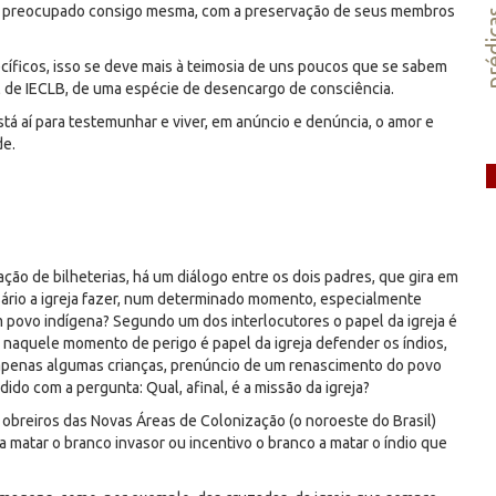
tem preocupado consigo mesma, com a preservação de seus membros
préd
cíficos, isso se deve mais à teimosia de uns poucos que se sabem
el de IECLB, de uma espécie de desencargo de consciência.
stá aí para testemunhar e viver, em anúncio e denúncia, o amor e
de.
tação de bilheterias, há um diálogo entre os dois padres, que gira em
ssário a igreja fazer, num determinado momento, especialmente
 povo indígena? Segundo um dos interlocutores o papel da igreja é
, naquele momento de perigo é papel da igreja defender os índios,
apenas algumas crianças, prenúncio de um renascimento do povo
ido com a pergunta: Qual, afinal, é a missão da igreja?
obreiros das Novas Áreas de Colonização (o noroeste do Brasil)
 a matar o branco invasor ou incentivo o branco a matar o índio que