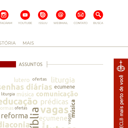
STAGRAM
YOUTUBE
ISSUU
WEBMAIL
CONTATO
BUSCA
STÓRIA
MAIS
ASSUNTOS
liturgia
lutero
ofertas
senhas diárias
ecumene
comunicação
música
liturgia
educação
prédicas
música
vagas
normas
ofertas
bíblia
reforma
vagas
ecumene
diaconia