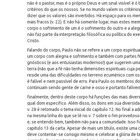
não é o pastor, mas é o próprio Deus e um sinal visível é 
critérios do que os nossos. Se no mundo valem os critérios
dizer que os valores são invertidos: Há espaço para os me
mais fracos (v. 22). E não há somente lugar, mas estes me
corpo o sofrimento de um é o sofrimento do outro e a alegri
não faz parte da interpretação filosófica ou política do ex
Cristo.
Falando do corpo, Paulo não se refere a um corpo espiritu
um corpo com alegria e sofrimento e também com partes fr
gnósticos (e aos entusiastas modernos!) que sugerem uma i
terra (não que a fé não tenha dimensões espirituais cuja pe
reside uma das dificuldades no terreno ecuménico com os o
é falível e nem passível de erro. Para Paulo os membros do
continuam sendo gente de carne e osso e portanto falíveis 
finalmente, dentro deste corpo há funções das mais dive
qual dom especifico. Além disso, os dons em sua diversidad
v. 28 é retomado o tema inicial do capitulo 12. No final a
na mesma linha do que se lê no v. 7 sobre o fim proveitos
e, se entendo bem, também não para a comunidade. Isso fic
capitulo 13 da carta. Apesar de mais um titulo, existe uma 
deve contentar-se consigo mesmo e celebrar a glória de t