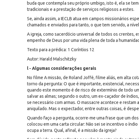
buda que contempla seu próprio umbigo, isto é, ela se 
tradicionais e a prestação de serviços religiosos a estes.
Se, ainda assim, a IECLB atua em campos missionários espe
chamados e enviados para tanto, o que tem servido, a nív
A igreja, como sacerdócio universal de todos os crentes, e
empenho de Deus por uma vida plena de toda a humanida
Texto para a prédica: 1 Coríntios 12
Autor: Harald Malschitzky
l - Algumas considerações gerais
No filme A missão, de Roland Joffé, filme aliás, em alta co
torno da pergunta: O que é importante, existencial, nece
quando este momento é de risco de extermínio de todo um
salvar as almas; segundo o outro, um ex-caçador de índios
se necessário com armas. O massacre acontece e restam 
aniquilado. Mas o expectador, entre outras coisas, é desped
Quando faço a pergunta, ocorre-me uma frase que um dos 
colocou em uma carta circular: Não sei se incentivo o índio
ocupa a terra. Qual, afinal, é a missão da igreja?