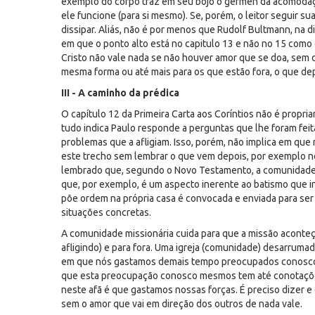
exemplo do corpo traz em seu bojo o gérmen da acomodação,
ele funcione (para si mesmo). Se, porém, o leitor seguir su
dissipar. Aliás, não é por menos que Rudolf Bultmann, na di
em que o ponto alto está no capitulo 13 e não no 15 como 
Cristo não vale nada se não houver amor que se doa, sem
mesma forma ou até mais para os que estão fora, o que d
III - A caminho da prédica
O capítulo 12 da Primeira Carta aos Coríntios não é prop
tudo indica Paulo responde a perguntas que lhe foram fe
problemas que a afligiam. Isso, porém, não implica em que 
este trecho sem lembrar o que vem depois, por exemplo no
lembrado que, segundo o Novo Testamento, a comunidade, 
que, por exemplo, é um aspecto inerente ao batismo que i
põe ordem na própria casa é convocada e enviada para se
situações concretas.
A comunidade missionária cuida para que a missão aconte
afligindo) e para fora. Uma igreja (comunidade) desarruma
em que nós gastamos demais tempo preocupados conosco m
que esta preocupação conosco mesmos tem até conotaçõe
neste afã é que gastamos nossas forças. É preciso dizer 
sem o amor que vai em direção dos outros de nada vale.