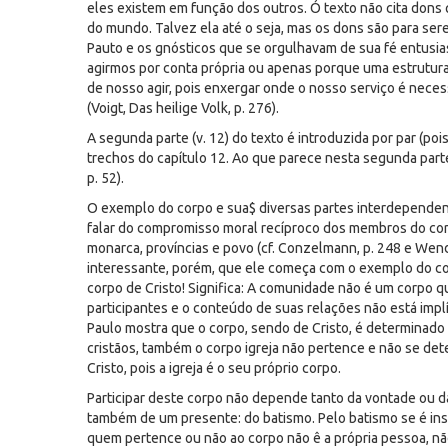
eles existem em função dos outros. Ó texto não cita dons
do mundo. Talvez ela até o seja, mas os dons são para serem
Pauto e os gnósticos que se orgulhavam de sua fé entusia
agirmos por conta própria ou apenas porque uma estrutura
de nosso agir, pois enxergar onde o nosso serviço é necess
(Voigt, Das heilige Volk, p. 276).
A segunda parte (v. 12) do texto é introduzida por par (poi
trechos do capítulo 12. Ao que parece nesta segunda parte 
p. 52).
O exemplo do corpo e sua$ diversas partes interdependent
falar do compromisso moral recíproco dos membros do cor
monarca, províncias e povo (cf. Conzelmann, p. 248 e Wend
interessante, porém, que ele começa com o exemplo do cor
corpo de Cristo! Significa: A comunidade não é um corpo 
participantes e o conteúdo de suas relações não está impl
Paulo mostra que o corpo, sendo de Cristo, é determinado
cristãos, também o corpo igreja não pertence e não se de
Cristo, pois a igreja é o seu próprio corpo.
Participar deste corpo não depende tanto da vontade ou 
também de um presente: do batismo. Pelo batismo se é inse
quem pertence ou não ao corpo não ê a própria pessoa, não