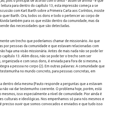
 pois o principal de acordo com o texto - assim se afirma - é que
a leitura para dentro do capítulo 13, esta impressão começa a se
scussão com Kart Barth sobre a Primeira Carta aos Coríntios, insiste
o quer Barth. Ora, todos os dons e todo o pertencer ao corpo de
 dúvida também para os que estão dentro da comunidade, mas da
epende das necessidades que são detectadas.
riamente um trecho que poderíamos chamar de missionário. Ao que
itas por pessoas da comunidade e que estavam relacionadas com
não haja uma visão missionária. Antes de mais nada não se pode ler
 capítulo 13. Além disso, não se pode ter o trecho sem ser
organizada e com seus dons, é enviada para fora de si mesma, o
ntegra a pessoa no corpo (2). Em outras palavras: A comunidade que
r testemunha no mundo concreto, para pessoas concretas, em
ça dentro dela mesma (Pauto responde a perguntas que a estavam
da não vai dar testemunho coerente. O problema hoje, porém, está
esmos, isso especialmente a nível de comunidade. Pior ainda é
s culturais e ideológicas. Nos empenhamos só para nós mesmos e
e é preciso ouvir que somos convocados e enviados e que tudo isso