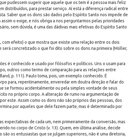
 que pudessem sugerir que aquele que os tem é a pessoa mais feliz
 distribuídos, para prestar serviço. Aí está a diferença radical entre
sta. Saber que os dons são dados pelo Espírito Santo nos impede de
 assim o exige, e nós obriga a nos perguntarmos pelas prioridades
ário, sem dúvida, é uma das dádivas mais efetivas do Espírito Santo
s, com efeito) o que mostra que existe uma relação entre os dois
será concretizado o que foi dito sobre os dons na primeira (Möller,
es é conhecido e usado por filósofos e políticos. Uns o usam para
po, outros como termo de comparação para as relações entre
land, p. 111). Paulo toma, pois, um exemplo conhecido. É
po para, repentinamente, enveredar em doutra direção e falar do
que se formou acidentalmente ou pela simples vontade de seus
ícito no próprio corpo. A alteração de rumo na argumentação de
 por este. Assim como os dons não são próprios das pessoas, dos
termina por aqueles que dele fazem parte, mas é determinado por
das expectativas de cada um, nem primeiramente da conversão, mas
rido no corpo de Cristo (v. 13). Quem, em última análise, decide
 são os entusiastas que se julgam superiores, não é uma diretoria,