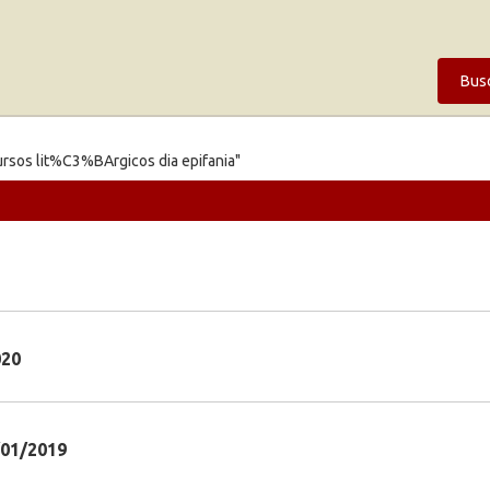
Bus
ursos lit%C3%BArgicos dia epifania"
020
/01/2019