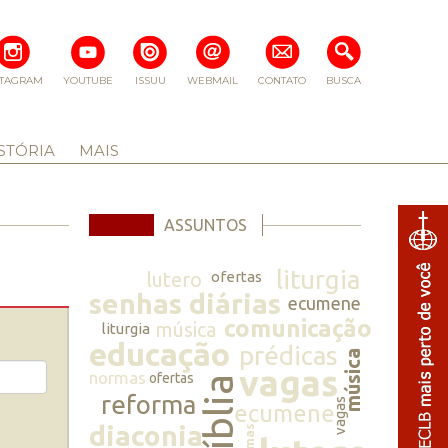
STAGRAM
YOUTUBE
ISSUU
WEBMAIL
CONTATO
BUSCA
STÓRIA
MAIS
ASSUNTOS
liturgia
lutero
ofertas
senhas diárias
ecumene
comunicação
música
liturgia
educação
prédicas
música
vagas
normas
ofertas
bíblia
reforma
vagas
ecumene
diaconia