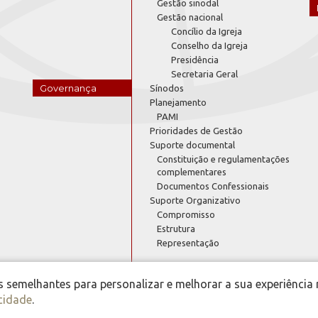
Gestão sinodal
Gestão nacional
Concílio da Igreja
Conselho da Igreja
Presidência
Secretaria Geral
Governança
Sínodos
Planejamento
PAMI
Prioridades de Gestão
Suporte documental
Constituição e regulamentações
complementares
Documentos Confessionais
Suporte Organizativo
Compromisso
Estrutura
Representação
semelhantes para personalizar e melhorar a sua experiência 
acidade
.
 Igreja Evangélica de Confissão Luterana no Brasil - Portal Luteranos - 