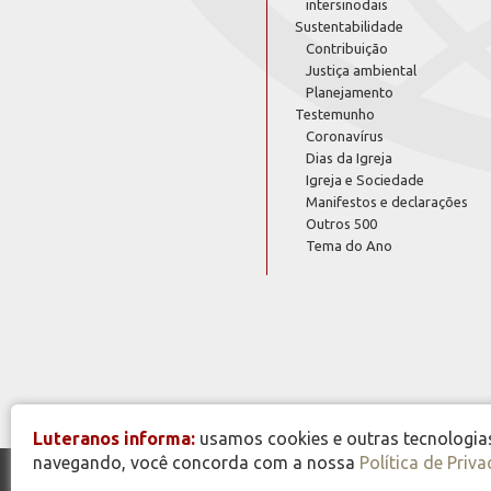
intersinodais
Sustentabilidade
Contribuição
Justiça ambiental
Planejamento
Testemunho
Coronavírus
Dias da Igreja
Igreja e Sociedade
Manifestos e declarações
Outros 500
Tema do Ano
Luteranos informa:
usamos cookies e outras tecnologias 
navegando, você concorda com a nossa
Política de Priv
© Copyright 2026 - Todos os Direitos Reservados - IECLB -