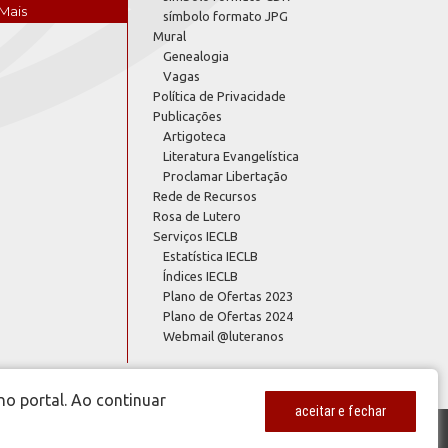
Mais
símbolo formato JPG
Mural
Genealogia
Vagas
Política de Privacidade
Publicações
Artigoteca
Literatura Evangelística
Proclamar Libertação
Rede de Recursos
Rosa de Lutero
Serviços IECLB
Estatística IECLB
Índices IECLB
Plano de Ofertas 2023
Plano de Ofertas 2024
Webmail @luteranos
no portal. Ao continuar
aceitar e fechar
www.luteranos.com.br