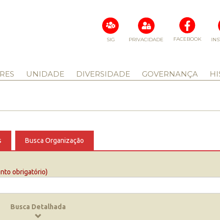
FACEBOOK
SIG
PRIVACIDADE
IN
RES
UNIDADE
DIVERSIDADE
GOVERNANÇA
HI
s
Busca Organização
to obrigatório)
Busca Detalhada