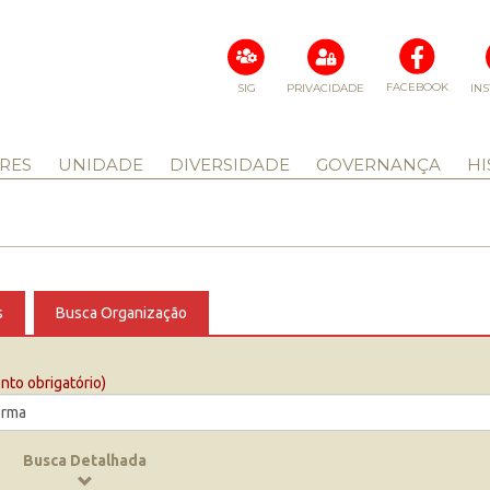
FACEBOOK
SIG
PRIVACIDADE
IN
RES
UNIDADE
DIVERSIDADE
GOVERNANÇA
HI
s
Busca Organização
to obrigatório)
Busca Detalhada