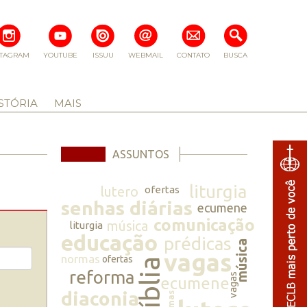
STAGRAM
YOUTUBE
ISSUU
WEBMAIL
CONTATO
BUSCA
STÓRIA
MAIS
ASSUNTOS
liturgia
lutero
ofertas
senhas diárias
ecumene
comunicação
música
liturgia
educação
prédicas
música
vagas
normas
ofertas
bíblia
reforma
vagas
ecumene
diaconia