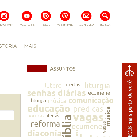
STAGRAM
YOUTUBE
ISSUU
WEBMAIL
CONTATO
BUSCA
STÓRIA
MAIS
ASSUNTOS
liturgia
lutero
ofertas
senhas diárias
ecumene
comunicação
música
liturgia
educação
prédicas
música
vagas
normas
ofertas
bíblia
reforma
vagas
ecumene
diaconia