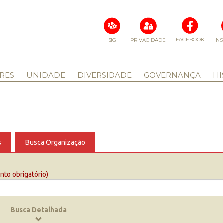
FACEBOOK
SIG
PRIVACIDADE
IN
RES
UNIDADE
DIVERSIDADE
GOVERNANÇA
HI
s
Busca Organização
to obrigatório)
Busca Detalhada