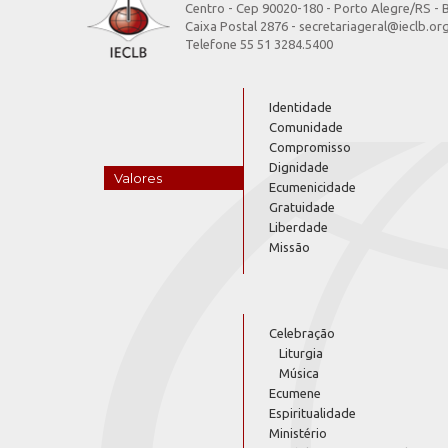
Centro - Cep 90020-180 - Porto Alegre/RS - B
Caixa Postal 2876 - secretariageral@ieclb.or
Telefone 55 51 3284.5400
Identidade
Comunidade
Compromisso
Dignidade
Valores
Ecumenicidade
Gratuidade
Liberdade
Missão
Celebração
Liturgia
Música
Ecumene
Espiritualidade
Ministério